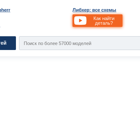
bherr
Либхер: все схемы
Как найти
деталь?
и
тей