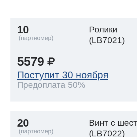
тва по уходу
10
Ролики
троника
(LB7021)
5579
и морозилок
Поступит 30 ноября
Предоплата 50%
и холод.камер
20
Винт с шес
(LB7022)