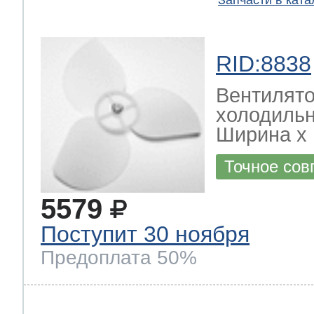
Запчасти в ката
RID:8838
Вентилято
холодиль
Ширина х Г
Точное сов
5579
Поступит 30 ноября
Предоплата 50%