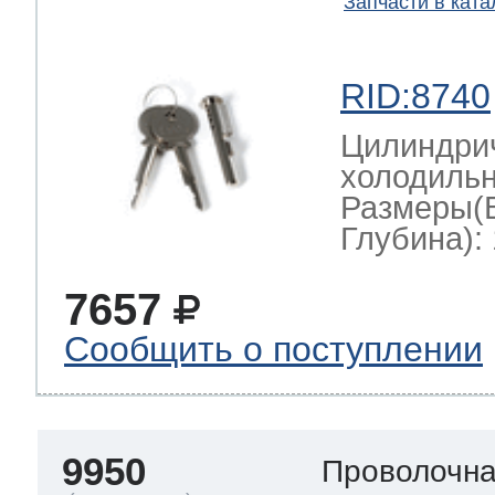
Запчасти в ката
RID:8740
Цилиндрич
холодильн
Размеры(
Глубина): 
7657
Сообщить о поступлении
9950
Проволочна