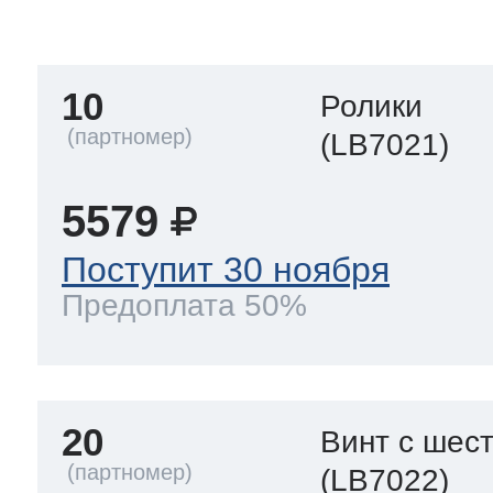
тва по уходу
10
Ролики
троника
(LB7021)
5579
и морозилок
Поступит 30 ноября
Предоплата 50%
и холод.камер
20
Винт с шес
(LB7022)