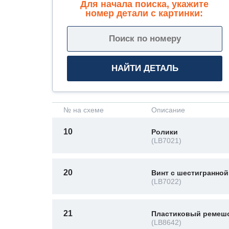
Для начала поиска, укажите
номер детали с картинки:
№ на схеме
Описание
10
Ролики
(LB7021)
20
Винт с шестигранной
(LB7022)
21
Пластиковый ремеш
(LB8642)