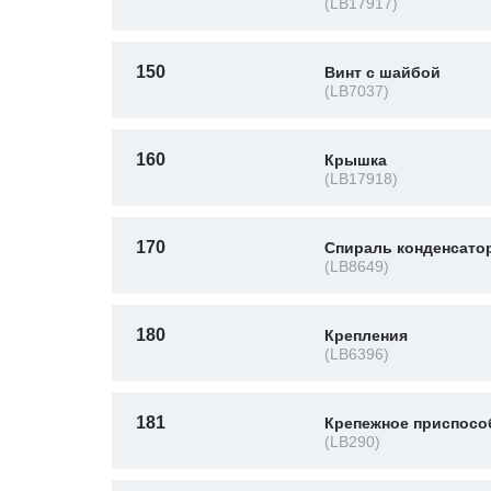
(LB17917)
150
Винт с шайбой
(LB7037)
160
Крышка
(LB17918)
170
Спираль конденсато
(LB8649)
180
Крепления
(LB6396)
181
Крепежное приспосо
(LB290)