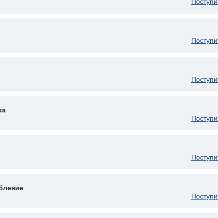
Поступи
Поступи
Поступи
ра
Поступи
Поступи
бление
Поступи