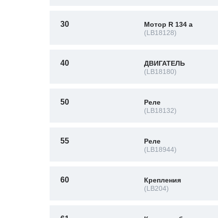
30
Мотор R 134 a
(LB18128)
40
ДВИГАТЕЛЬ
(LB18180)
50
Реле
(LB18132)
55
Реле
(LB18944)
60
Крепления
(LB204)