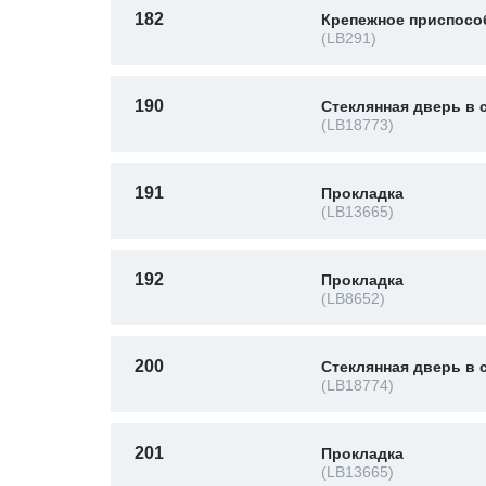
182
Крепежное приспосо
(LB291)
190
Стеклянная дверь в 
(LB18773)
191
Прокладка
(LB13665)
192
Прокладка
(LB8652)
200
Стеклянная дверь в 
(LB18774)
201
Прокладка
(LB13665)