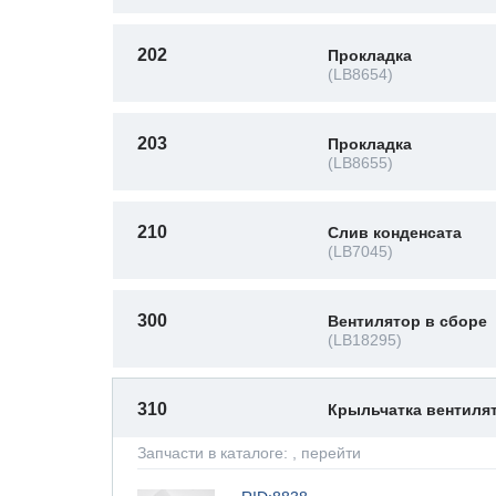
202
Прокладка
(LB8654)
203
Прокладка
(LB8655)
210
Слив конденсата
(LB7045)
300
Вентилятор в сборе
(LB18295)
310
Крыльчатка вентиля
Запчасти в каталоге:
, перейти