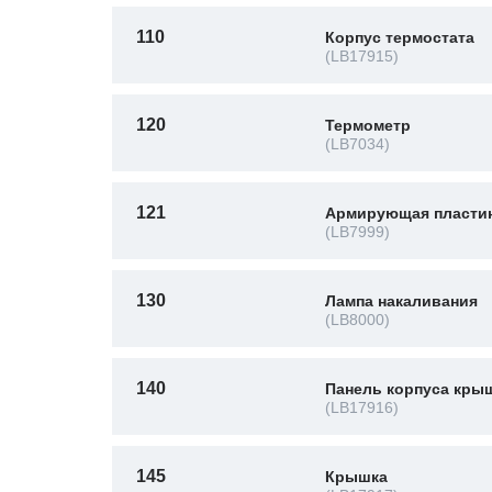
110
Корпус термостата
(LB17915)
120
Термометр
(LB7034)
121
Армирующая пласти
(LB7999)
130
Лампа накаливания
(LB8000)
140
Панель корпуса кры
(LB17916)
145
Крышка