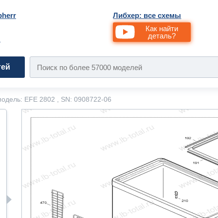
bherr
Либхер: все схемы
Как найти
деталь?
и
тей
одель: EFE 2802 , SN: 0908722-06