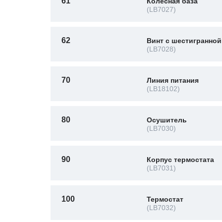
61
Колесная база
(LB7027)
62
Винт с шестигранной
(LB7028)
70
Линия питания
(LB18102)
80
Осушитель
(LB7030)
90
Корпус термостата
(LB7031)
100
Термостат
(LB7032)