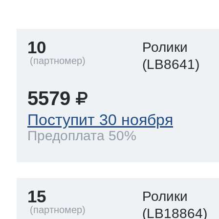
тва по уходу
10
Ролики
троника
(LB8641)
5579
и морозилок
Поступит 30 ноября
Предоплата 50%
и холод.камер
15
Ролики
(LB18864)