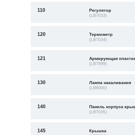
110
Регулятор
(LB7033)
120
Термометр
(LB7034)
121
Армирующая пласти
(LB7999)
130
Лампа накаливания
(LB8000)
140
Панель корпуса кры
(LB7035)
145
Крышка