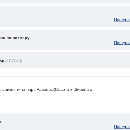
Поступи
он по размеру
Поступи
мок
(LB7049)
льников типа ларь Размеры(Высота х Ширина х
а
Поступи