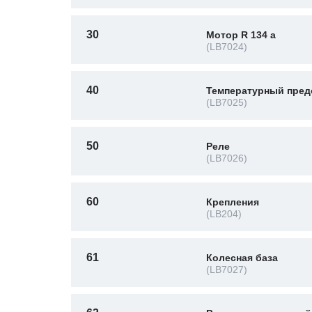
30
Мотор R 134 a
(LB7024)
40
Температурный пред
(LB7025)
50
Реле
(LB7026)
60
Крепления
(LB204)
61
Колесная база
(LB7027)