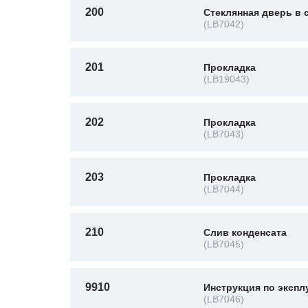
200
Стеклянная дверь в 
(LB7042)
201
Прокладка
(LB19043)
202
Прокладка
(LB7043)
203
Прокладка
(LB7044)
210
Слив конденсата
(LB7045)
9910
Инструкция по экспл
(LB7046)