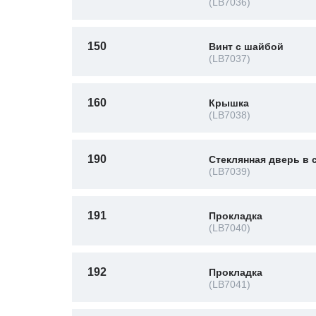
(LB7036)
150
Винт с шайбой
(LB7037)
160
Крышка
(LB7038)
190
Стеклянная дверь в 
(LB7039)
191
Прокладка
(LB7040)
192
Прокладка
(LB7041)