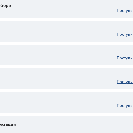
сборе
Поступи
Поступи
Поступи
Поступи
Поступи
уатации