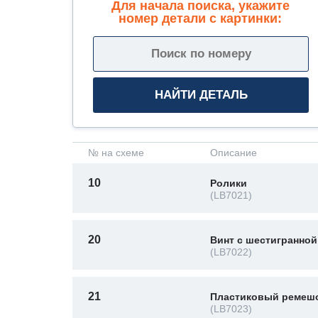
Для начала поиска, укажите
номер детали с картинки:
№ на схеме
Описание
10
Ролики
(LB7021)
20
Винт с шестигранной
(LB7022)
21
Пластиковый ремеш
(LB7023)