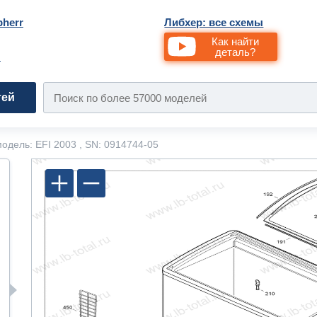
bherr
Либхер: все схемы
Как найти
деталь?
и
тей
одель: EFI 2003 , SN: 0914744-05