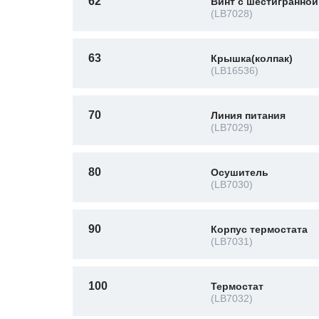
62
Винт с шестигранной
(LB7028)
63
Крышка(колпак)
(LB16536)
70
Линия питания
(LB7029)
80
Осушитель
(LB7030)
90
Корпус термостата
(LB7031)
100
Термостат
(LB7032)