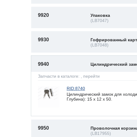
9920
Упаковка
(LB7047)
9930
Гофрированный карт
(LB7048)
9940
Цилиндрический за
Запчасти в каталоге:
, перейти
RID:8740
Цилиндрический замок для холоди
Глубина): 15 x 12 х 50.
9950
Проволочная корзин
(LB17955)