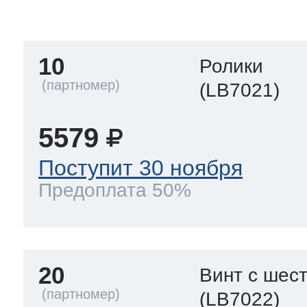
тва по уходу
10
Ролики
троника
(LB7021)
5579
и морозилок
Поступит 30 ноября
Предоплата 50%
и холод.камер
20
Винт с шес
(LB7022)