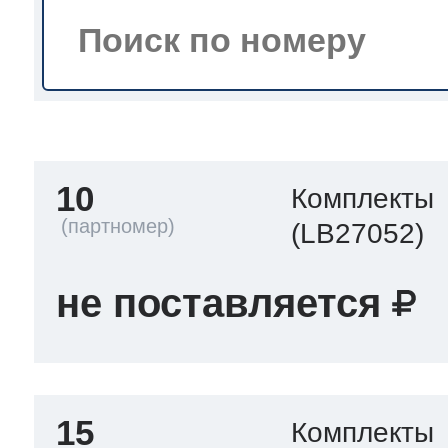
тва по уходу
троника
10
Комплекты
и морозилок
(LB27052)
и холод.камер
не поставляется
15
Комплекты