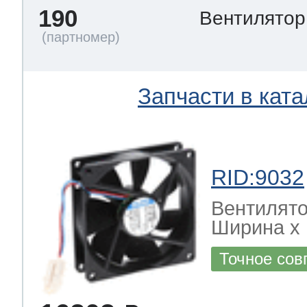
190
Вентилято
Запчасти в ката
RID:9032
Вентилято
Ширина х Г
Точное сов