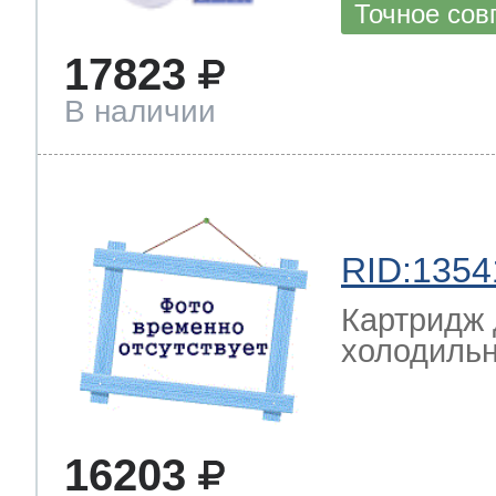
Точное сов
17823
В наличии
RID:1354
Картридж 
холодильн
16203