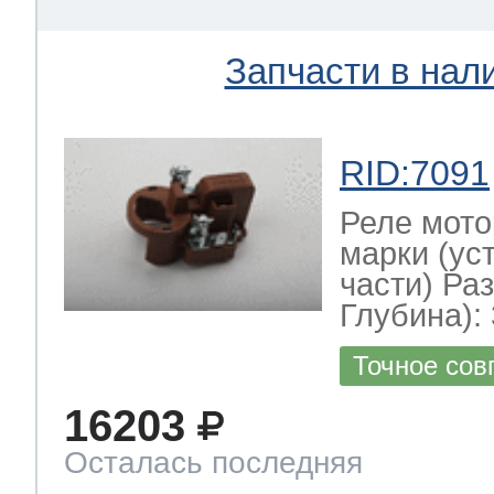
Запчасти в нал
RID:7091
Реле мото
марки (ус
части) Ра
Глубина): 
Точное сов
16203
Осталась последняя