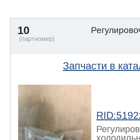
тва по уходу
10
Регулирово
троника
и морозилок
Запчасти в ката
и холод.камер
RID:5192
Регулиров
холодильн