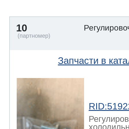
тва по уходу
10
Регулирово
троника
и морозилок
Запчасти в ката
и холод.камер
RID:5192
Регулиров
холодильн