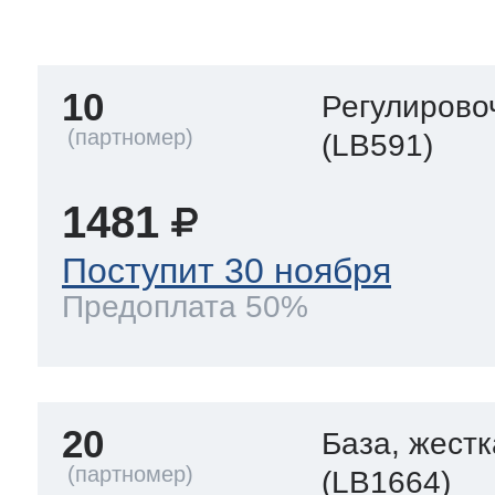
тва по уходу
10
Регулирово
троника
(LB591)
1481
и морозилок
Поступит 30 ноября
Предоплата 50%
и холод.камер
20
База, жестк
(LB1664)