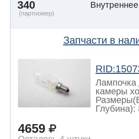
340
Внутренне
Запчасти в нал
RID:1507
Лампочка 
камеры хо
Размеры(
Глубина): 
4659
Осталось 4 штуки