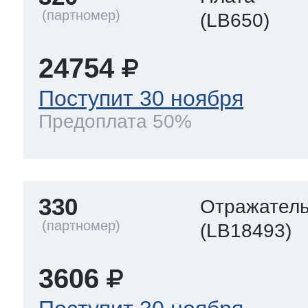
(LB650)
24754
Поступит 30 ноября
Предоплата 50%
330
Отражател
(LB18493)
3606