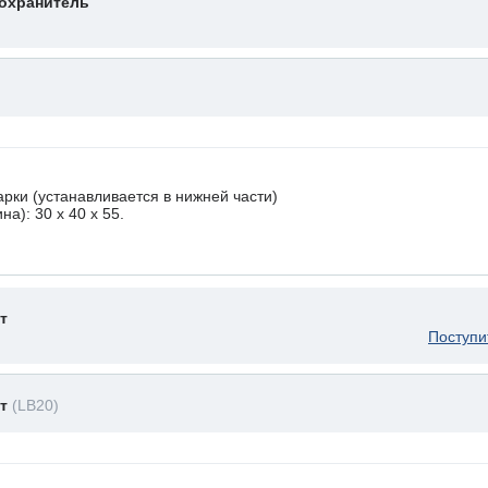
охранитель
рки (устанавливается в нижней части)
а): 30 x 40 х 55.
т
Поступи
ет
(LB20)