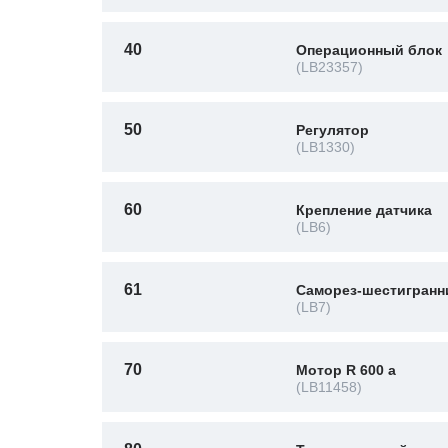
40
Операционный блок
(LB23357)
50
Регулятор
(LB1330)
60
Крепление датчика
(LB6)
61
Саморез-шестигранн
(LB7)
70
Мотор R 600 a
(LB11458)