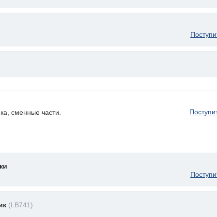
Поступи
Поступи
ка, сменные части.
ки
Поступи
ник
(LB741)