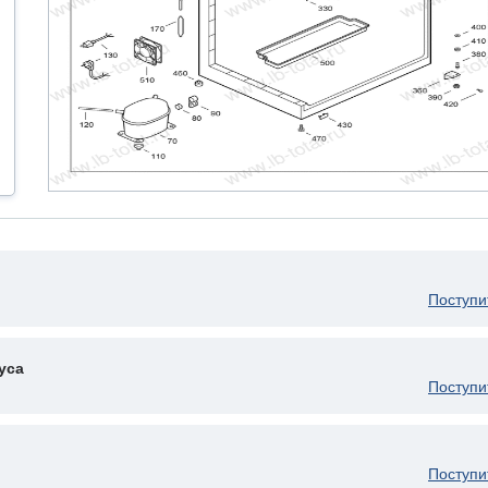
Поступи
уса
Поступи
Поступи