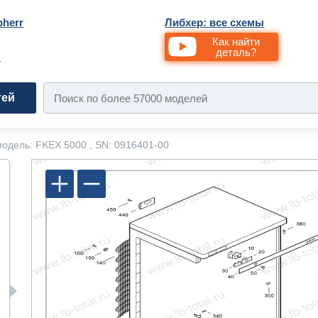
bherr
Либхер: все схемы
Как найти
деталь?
и
тей
одель: FKEX 5000 , SN: 0916401-00