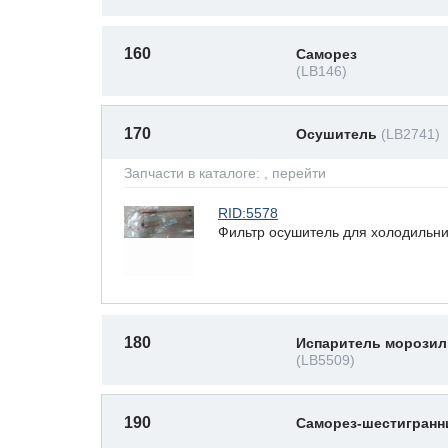
160
Саморез
(LB146)
170
Осушитель
(LB2741)
Запчасти в каталоге:
, перейти
RID:5578
Фильтр осушитель для холодильни
180
Испаритель морозил
(LB5509)
190
Саморез-шестигран