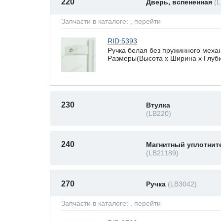
220
Дверь, вспененная
(
Запчасти в каталоге:
, перейти
RID:5393
Ручка белая без пружинного механ
Размеры(Высота х Ширина х Глубин
230
Втулка
(LB220)
240
Магнитный уплотнит
(LB21189)
270
Ручка
(LB3042)
Запчасти в каталоге:
, перейти