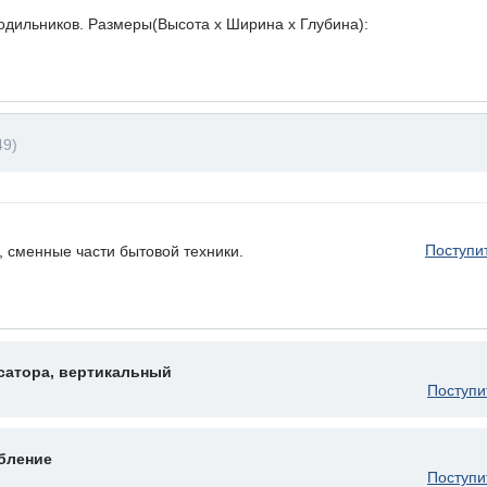
лодильников. Размеры(Высота х Ширина х Глубина):
49)
Поступи
, сменные части бытовой техники.
сатора, вертикальный
Поступи
бление
Поступи