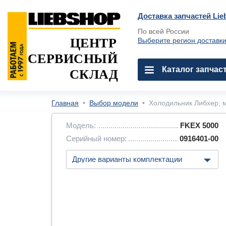
Доставка запчастей Lie
По всей России
ЦЕНТР
Выберите регион доставк
СЕРВИСНЫЙ
Каталог запчас
СКЛАД
Главная
•
Выбор модели
•
Холодильник Либхер, м
Модель:
FKEX 5000
Серийный номер:
0916401-00