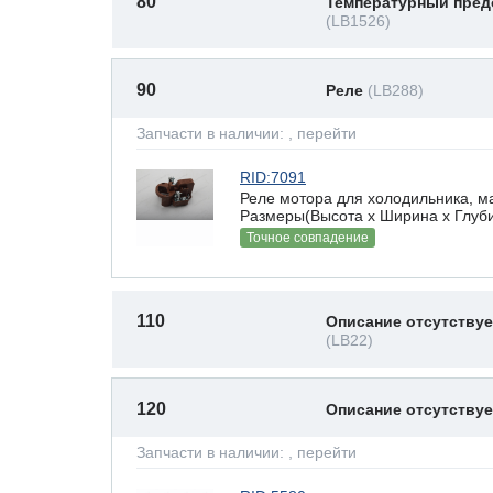
80
Температурный пред
(LB1526)
90
Реле
(LB288)
Запчасти в наличии:
, перейти
RID:7091
Реле мотора для холодильника, ма
Размеры(Высота х Ширина х Глубин
Точное совпадение
110
Описание отсутствуе
(LB22)
120
Описание отсутству
Запчасти в наличии:
, перейти