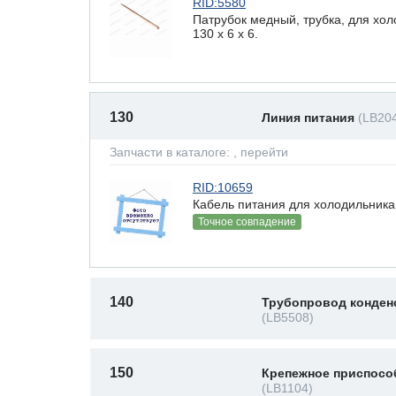
RID:5580
Патрубок медный, трубка, для хо
130 x 6 х 6.
130
Линия питания
(LB20
Запчасти в каталоге:
, перейти
RID:10659
Кабель питания для холодильника
Точное совпадение
140
Трубопровод конден
(LB5508)
150
Крепежное приспосо
(LB1104)