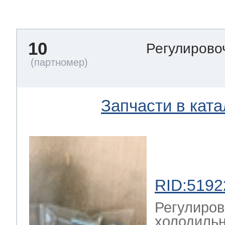
тва по уходу
10
Регулирово
троника
и морозилок
Запчасти в ката
и холод.камер
RID:5192
Регулиров
холодильн