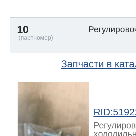
тва по уходу
10
Регулирово
троника
и морозилок
Запчасти в ката
и холод.камер
RID:5192
Регулиров
холодильн