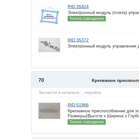
RID:35824
Электронный модуль (плата) упра
Точное совпадение
RID:35372
Электронный модуль управления д
70
Крепежное приспос
Запчасти в каталоге:
, перейти
RID:51966
Крепежное приспособление для хо
Размеры(Высота х Ширина х Глубин
Точное совпадение