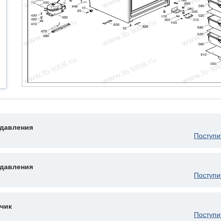
 давления
Поступи
 давления
Поступи
чик
Поступи