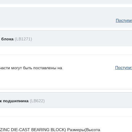
Поступи
 блока
(LB1271)
Поступи
части могут быть поставлены на
к подшипника
(LB622)
а(ZINC DIE-CAST BEARING BLOCK) Размеры(Высота