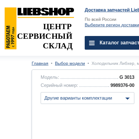
Доставка запчастей Lie
По всей России
ЦЕНТР
Выберите регион доставк
СЕРВИСНЫЙ
Каталог запчас
СКЛАД
Главная
•
Выбор модели
•
Холодильник Либхер, м
Модель:
G 3013
Серийный номер:
9989376-00