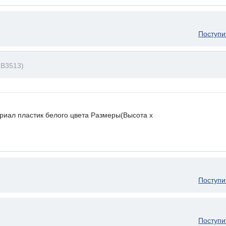
Поступи
LB3513)
ериал пластик белого цвета Размеры(Высота х
Поступи
Поступи