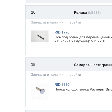
10
Ролики
(LB236)
Запчасти в наличии:
, перейти
RID:1770
Ось под ролик для перемещения 
х Ширина х Глубина): 5 x 5 х 10.
15
Саморез-шестигран
Запчасти в наличии:
, перейти
RID:8650
Ножка холодильника Размеры(Высот