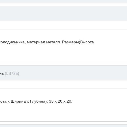
холодильника, материал металл. Размеры(Высота
ник
(LB725)
а х Ширина х Глубина): 35 x 20 х 20.