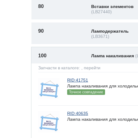
80
Вставки элементов
(LB27440)
90
Ламподержатель
(LB3671)
100
Лампа накаливания
(
Запчасти в каталоге:
, перейти
RID:41751
Лампа накаливания для холодильн
Точное совпадение
RID:40635
Лампа накаливания для холодильн