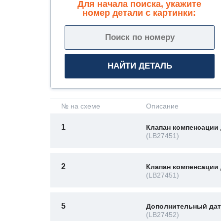
Для начала поиска, укажите
номер детали с картинки:
№ на схеме
Описание
1
Клапан компенсации
(LB27451)
2
Клапан компенсации
(LB27451)
5
Дополнительный дат
(LB27452)