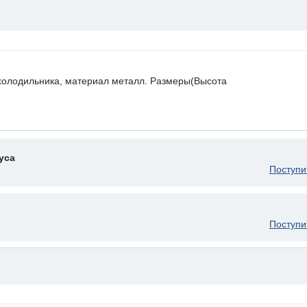
холодильника, материал металл. Размеры(Высота
уса
Поступи
Поступи