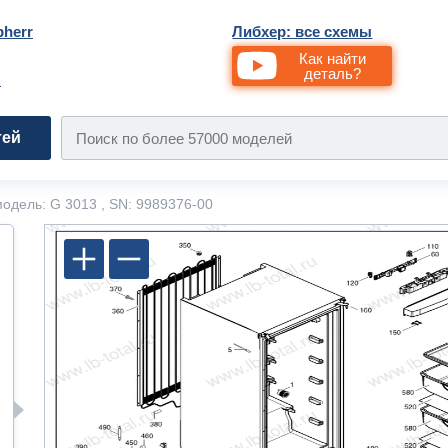
bherr
Либхер: все схемы
Как найти
деталь?
и
тей
одель: G 3013 , SN: 9989376-00