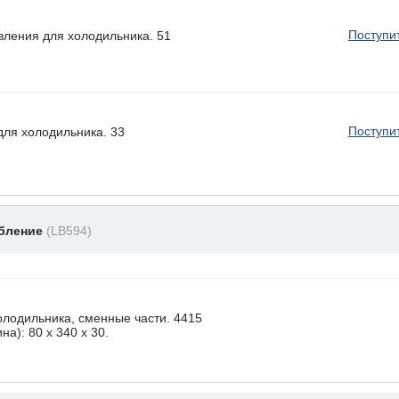
Поступи
вления для холодильника. 51
Поступи
ля холодильника. 33
обление
(LB594)
лодильника, сменные части. 4415
а): 80 x 340 х 30.