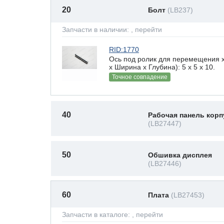
20
Болт
(LB237)
Запчасти в наличии:
, перейти
RID:1770
Ось под ролик для перемещения 
х Ширина х Глубина): 5 x 5 х 10.
Точное совпадение
40
Рабочая панель корп
(LB27447)
50
Обшивка дисплея
(LB27446)
60
Плата
(LB27453)
Запчасти в каталоге:
, перейти