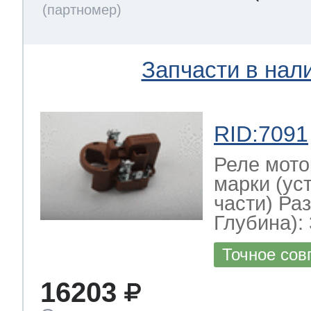
Запчасти в нал
RID:7091
Реле мото
марки (ус
части) Ра
Глубина): 
Точное сов
16203