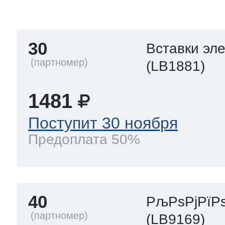
тва по уходу
30
Вставки эл
троника
(LB1881)
1481
и морозилок
Поступит 30 ноября
Предоплата 50%
и холод.камер
40
РљРѕРјРїР
(LB9169)