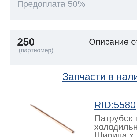
Предоплата 50%
250
Описание о
Запчасти в нал
RID:5580
Патрубок 
холодильн
Ширина х Г