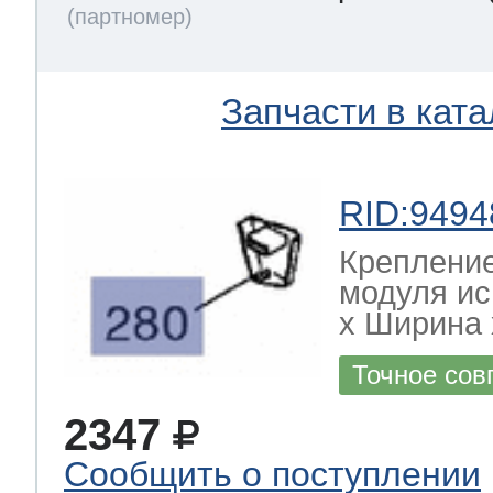
Запчасти в ката
RID:9494
Креплени
модуля и
х Ширина х
Точное сов
2347
Сообщить о поступлении