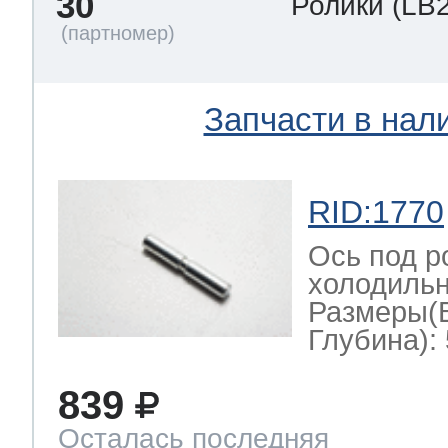
30
Ролики
(LB
Запчасти в нал
RID:1770
Ось под р
холодильн
Размеры(
Глубина): 
839
Осталась последняя