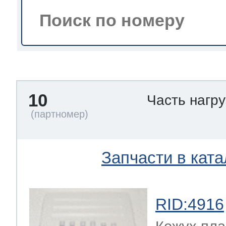
тва по уходу
троника
10
Часть нагр
и морозилок
и холод.камер
Запчасти в ката
RID:4916