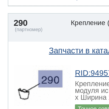
290
Крепление
Запчасти в ката
RID:9495
Креплени
модуля и
х Ширина х
Точное сов