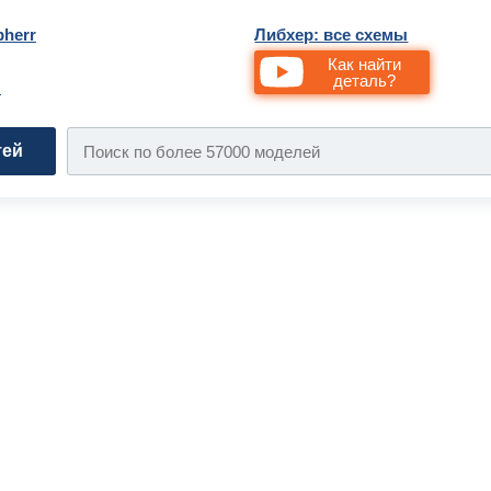
bherr
Либхер: все схемы
Как найти
деталь?
и
тей