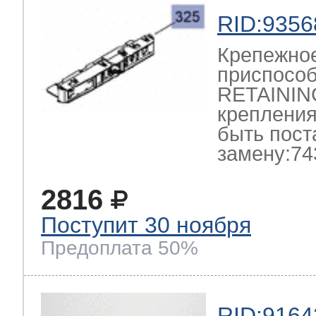
RID:9356
Крепежно
приспосо
RETAININ
крепления
быть пост
замену:74
2816
Поступит 30 ноября
Предоплата 50%
RID:9164