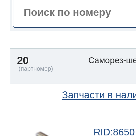
тва по уходу
троника
20
Саморез-ше
и морозилок
и холод.камер
Запчасти в нал
RID:8650