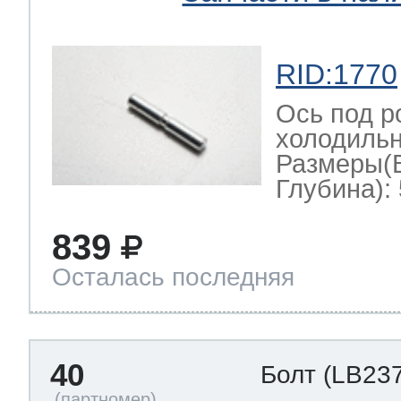
RID:1770
Ось под р
холодильн
Размеры(
Глубина): 
839
Осталась последняя
40
Болт
(LB237