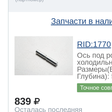
Запчасти в нал
RID:1770
Ось под р
холодильн
Размеры(
Глубина): 
Точное сов
839
Осталась последняя