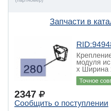
Запчасти в ката
RID:9494
Креплени
модуля и
х Ширина х
Точное сов
2347
Сообщить о поступлении