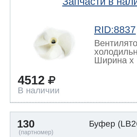
Запчасти в нал
RID:8837
Вентилято
холодиль
Ширина х Г
4512
В наличии
130
Буфер
(LB2