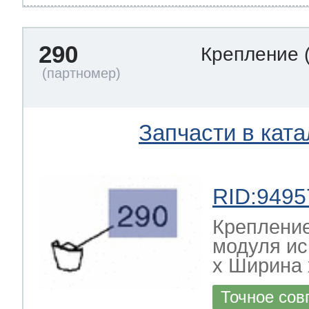
290
Крепление
Запчасти в ката
RID:9495
Креплени
модуля и
х Ширина х
Точное сов