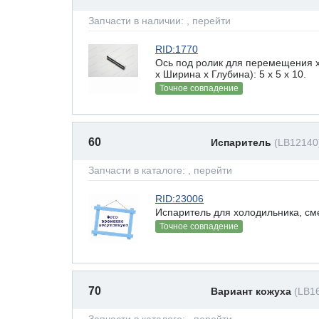
Запчасти в наличии:
, перейти
RID:1770
Ось под ролик для перемещения 
х Ширина х Глубина): 5 x 5 х 10.
Точное совпадение
60
Испаритель
(LB12140
Запчасти в каталоге:
, перейти
RID:23006
Испаритель для холодильника, см
Точное совпадение
70
Вариант кожуха
(LB1