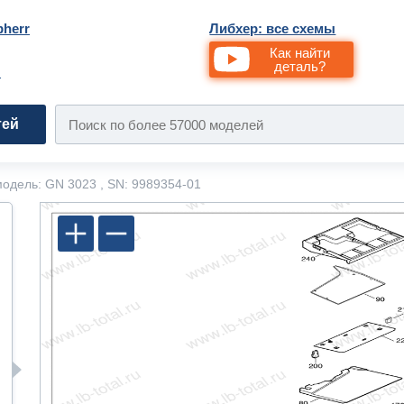
bherr
Либхер: все схемы
Как найти
деталь?
и
тей
одель: GN 3023 , SN: 9989354-01