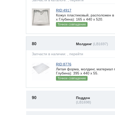
Запчасти в каталоге:
, перейти
RID:4917
Кожух пластиковый, расположен в
х Глубина): 165 x 440 х 520.
Точное совпадение
80
Молдинг
(LB1697)
Запчасти в наличии:
, перейти
RID:8776
Литая форма, молдинг, материал 
Глубина): 395 x 440 х 55.
Точное совпадение
90
Поддон
(LB1698)