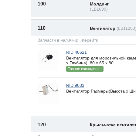
100
Молдинг
(LB1699)
110
Вентилятор
(LB11280
Запчасти в наличии:
, перейти
RID:40621
Вентилятор для морозильной кам
х Глубина): 80 x 65 х 80.
Точное совпадение
RID:9033
Вентилятор Размеры(Высота х Шири
120
Крыльчатка вентиля