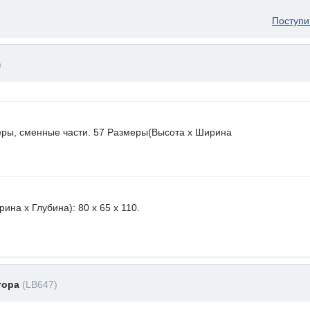
Поступи
)
еры, сменные части. 57 Размеры(Высота х Ширина
на х Глубина): 80 x 65 х 110.
тора
(LB647)