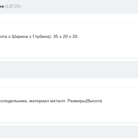
ник
(LB725)
а х Ширина х Глубина): 35 x 20 х 20.
холодильника, материал металл. Размеры(Высота