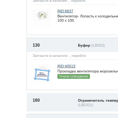
Запчасти в наличии:
, перейти
RID:8837
Вентилятор- Лопасть к холодильн
100 х 100.
130
Буфер
(LB263)
Запчасти в каталоге:
, перейти
RID:40513
Прокладка вентилятора морозильн
Точное совпадение
160
Ограничитель темпе
(LB2311)