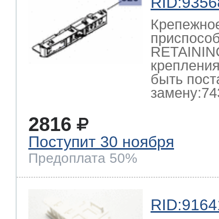
RID:9356
Крепежно
приспосо
RETAININ
крепления
быть пост
замену:74
2816
Поступит 30 ноября
Предоплата 50%
RID:9164