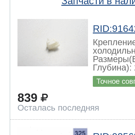
Запчасти в нал
RID:9164
Крепление
холодильн
Размеры(
Глубина): 
Точное сов
839
Осталась последняя