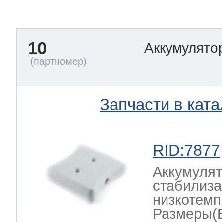
тва по уходу
10
Аккумулято
троника
и морозилок
Запчасти в ката
и холод.камер
RID:7877
Аккумулят
стабилиза
низкотемп
Размеры(