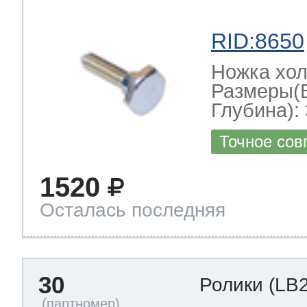
RID:8650
Ножка хо
Размеры(
Глубина): 
Точное сов
1520
Осталась последняя
30
Ролики
(LB