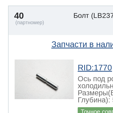
40
Болт
(LB237
Запчасти в нал
RID:1770
Ось под р
холодильн
Размеры(
Глубина): 
Точное сов