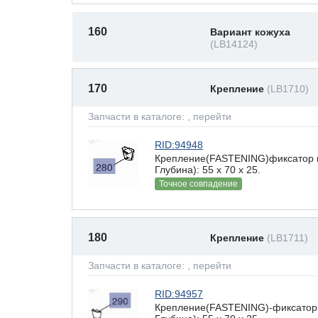
160
Вариант кожуха
(LB14124)
170
Крепление
(LB1710)
Запчасти в каталоге:
, перейти
RID:94948
Крепление(FASTENING)фиксатор 
Глубина): 55 x 70 х 25.
Точное совпадение
180
Крепление
(LB1711)
Запчасти в каталоге:
, перейти
RID:94957
Крепление(FASTENING)-фиксатор 