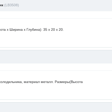
ник
(LB3508)
а х Ширина х Глубина): 35 x 20 х 20.
холодильника, материал металл. Размеры(Высота