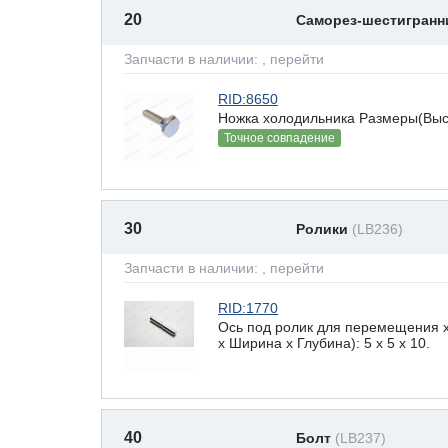
20
Саморез-шестигран
Запчасти в наличии:
, перейти
RID:8650
Ножка холодильника Размеры(Высот
Точное совпадение
30
Ролики
(LB236)
Запчасти в наличии:
, перейти
RID:1770
Ось под ролик для перемещения 
х Ширина х Глубина): 5 x 5 х 10.
40
Болт
(LB237)