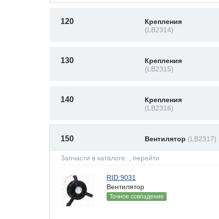
120
Крепления
(LB2314)
130
Крепления
(LB2315)
140
Крепления
(LB2316)
150
Вентилятор
(LB2317)
Запчасти в каталоге:
, перейти
RID:9031
Вентилятор
Точное совпадение