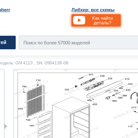
bherr
Либхер: все схемы
Как найти
деталь?
и
тей
одель: GN 4113 , SN: 0984138-08