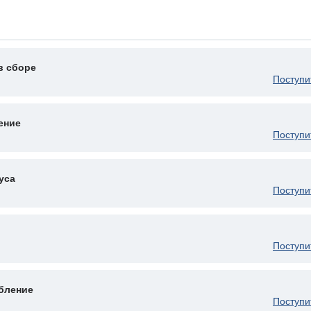
в сборе
Поступи
ение
Поступи
уса
Поступи
Поступи
бление
Поступи