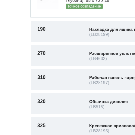
Глубина): 55 x 70 х 25.
Точное совпадение
190
Накладка для ящика 
(LB28199)
270
Расширенное уплотн
(LB4632)
310
Рабочая панель корп
(LB28197)
320
Обшивка дисплея
(LB515)
325
Крепежное приспосо
(LB28195)