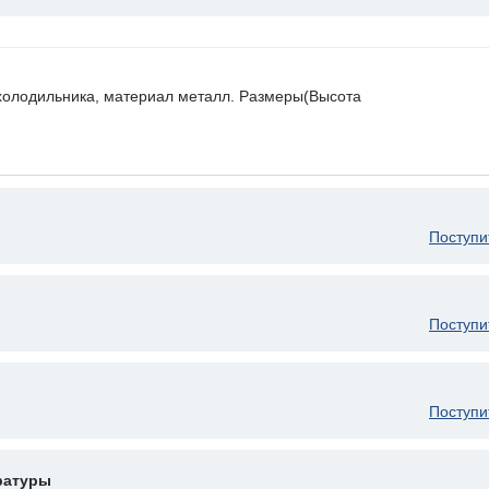
холодильника, материал металл. Размеры(Высота
Поступи
Поступи
Поступи
ратуры