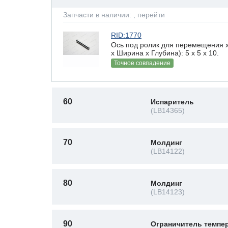
Запчасти в наличии:
, перейти
RID:1770
Ось под ролик для перемещения 
х Ширина х Глубина): 5 x 5 х 10.
Точное совпадение
60
Испаритель
(LB14365)
70
Молдинг
(LB14122)
80
Молдинг
(LB14123)
90
Ограничитель темпе