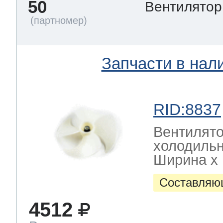
50
Вентилято
Запчасти в нал
RID:8837
Вентилято
холодиль
Ширина х Г
Составляю
4512