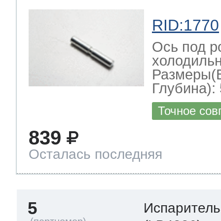
RID:1770
Ось под р
холодильн
Размеры(
Глубина): 
Точное сов
839
Осталась последняя
5
Испаритель