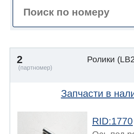
тва по уходу
троника
2
Ролики
(LB
и морозилок
и холод.камер
Запчасти в нал
RID:1770