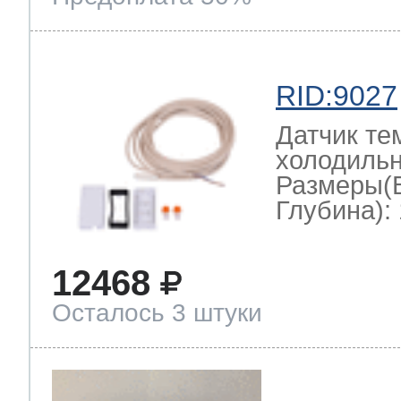
RID:9027
Датчик те
холодильн
Размеры(
Глубина): 
12468
Осталось 3 штуки