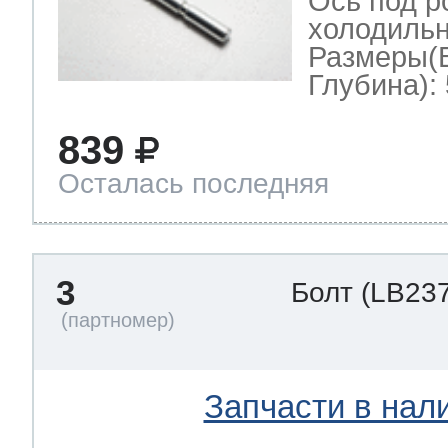
Ось под р
холодильн
Размеры(
Глубина): 
839
Осталась последняя
3
Болт
(LB237
Запчасти в нал