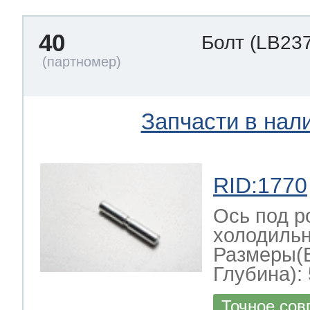
40
Болт
(LB237
Запчасти в нал
RID:1770
Ось под р
холодильн
Размеры(
Глубина): 
Точное сов