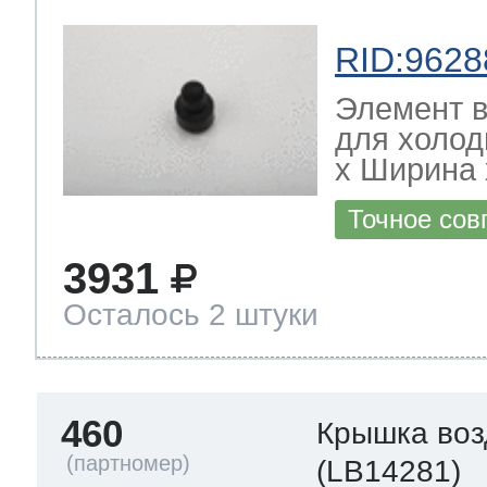
RID:9628
Элемент в
для холод
х Ширина х
Точное сов
3931
Осталось 2 штуки
460
Крышка воз
(LB14281)