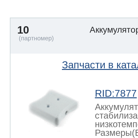
тва по уходу
10
Аккумулято
троника
и морозилок
Запчасти в ката
и холод.камер
RID:7877
Аккумулят
стабилиза
низкотемп
Размеры(