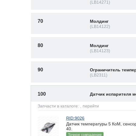
(LB14271)
70
Молдинг
(LB14122)
80
Молдинг
(LB14123)
90
Ограничитель темпе
(LB2311)
100
Датчик испарителя 
Запчасти в каталоге:
, перейти
RID:9026
Датчик температуры 5 КоМ, сенсор
40.
Точное совпадение