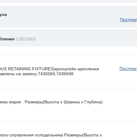
уса
Поступи
обление
(LB11663)
Поступи
OUS RETAINING FIXTURES)кронштейн крепления
ставлены на замену:7436684,7436698
ника марки . Размеры(Высота х Ширина х Глубина):
латы управления холодильника Размеры(Высота х