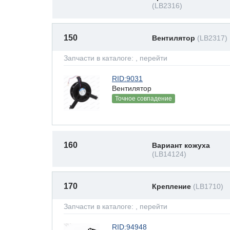
(LB2316)
150
Вентилятор
(LB2317)
Запчасти в каталоге:
, перейти
RID:9031
Вентилятор
Точное совпадение
160
Вариант кожуха
(LB14124)
170
Крепление
(LB1710)
Запчасти в каталоге:
, перейти
RID:94948