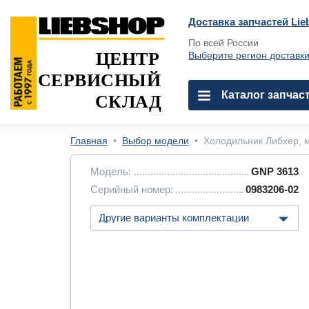
Доставка запчастей Lie
По всей России
ЦЕНТР
Выберите регион доставк
СЕРВИСНЫЙ
Каталог запчас
СКЛАД
Главная
•
Выбор модели
•
Холодильник Либхер, м
Модель:
GNP 3613
Серийный номер:
0983206-02