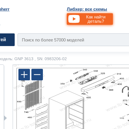
bherr
Либхер: все схемы
Как найти
деталь?
и
тей
одель: GNP 3613 , SN: 0983206-02