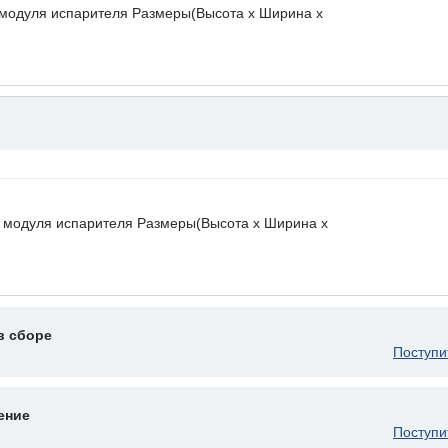
модуля испарителя Размеры(Высота х Ширина х
модуля испарителя Размеры(Высота х Ширина х
в сборе
Поступи
ение
Поступи