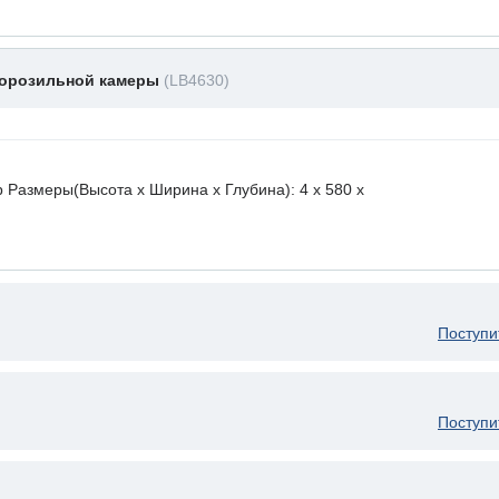
морозильной камеры
(LB4630)
 Размеры(Высота х Ширина х Глубина): 4 x 580 х
Поступи
Поступи