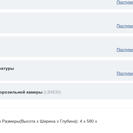
Поступи
Поступи
Поступи
ратуры
Поступи
морозильной камеры
(LB4630)
 Размеры(Высота х Ширина х Глубина): 4 x 580 х