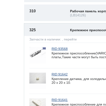
310
Рабочая панель корп
(LB14126)
325
Крепежное приспос
Запчасти в наличии:
, перейти
RID:93568
Крепежное приспособление(VARI
платы,Такие части могут быть по
RID:91642
Крепление датчика, для холодиль
20 x 20 х 10.
RID:91641
Крепежное приспособление для п