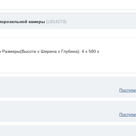
 морозильной камеры
(LB14273)
 Размеры(Высота х Ширина х Глубина): 4 x 580 х
Поступи
Поступи