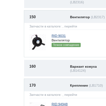
(LB2316)
150
Вентилятор
(LB2317)
Запчасти в каталоге:
, перейти
RID:9031
Вентилятор
Точное совпадение
160
Вариант кожуха
(LB14124)
170
Крепление
(LB1710)
Запчасти в каталоге:
, перейти
RID:94948