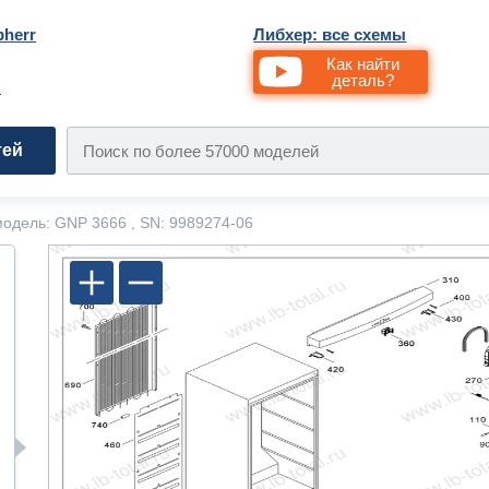
bherr
Либхер: все схемы
Как найти
деталь?
и
тей
одель: GNP 3666 , SN: 9989274-06