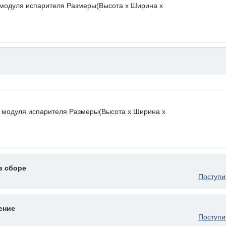
модуля испарителя Размеры(Высота х Ширина х
модуля испарителя Размеры(Высота х Ширина х
в сборе
Поступи
ение
Поступи