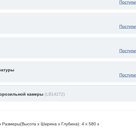
Поступи
Поступи
Поступи
ратуры
Поступи
морозильной камеры
(LB14272)
 Размеры(Высота х Ширина х Глубина): 4 x 580 х