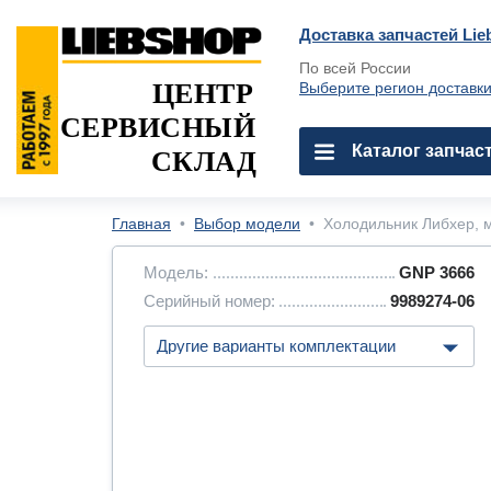
Доставка запчастей Lie
По всей России
ЦЕНТР
Выберите регион доставк
СЕРВИСНЫЙ
Каталог запчас
СКЛАД
Главная
•
Выбор модели
•
Холодильник Либхер, м
Модель:
GNP 3666
Серийный номер:
9989274-06