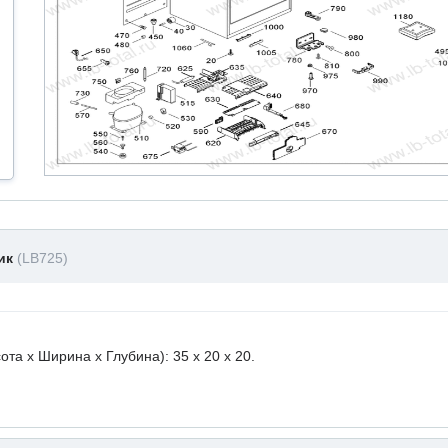
ник
(LB725)
а х Ширина х Глубина): 35 x 20 х 20.