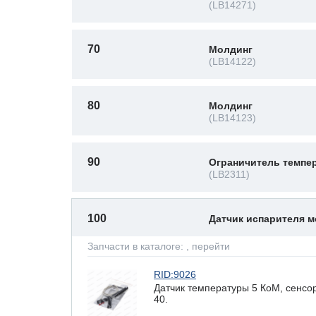
(LB14271)
70
Молдинг
(LB14122)
80
Молдинг
(LB14123)
90
Ограничитель темпе
(LB2311)
100
Датчик испарителя 
Запчасти в каталоге:
, перейти
RID:9026
Датчик температуры 5 КоМ, сенсор
40.