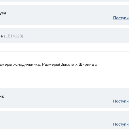
уса
Поступи
ре
(LB14128)
камеры холодильника. Размеры(Высота х Ширина х
ик
Поступи
Поступи