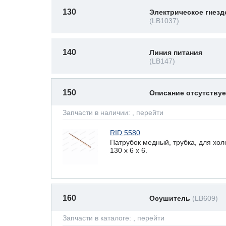
130
Электрическое гнезд
(LB1037)
140
Линия питания
(LB147)
150
Описание отсутству
Запчасти в наличии:
, перейти
RID:5580
Патрубок медный, трубка, для хо
130 x 6 х 6.
160
Осушитель
(LB609)
Запчасти в каталоге:
, перейти