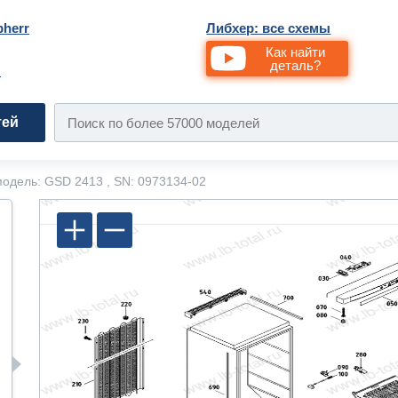
bherr
Либхер: все схемы
Как найти
деталь?
и
тей
одель: GSD 2413 , SN: 0973134-02