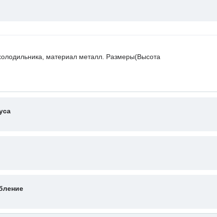
холодильника, материал металл. Размеры(Высота
уса
бление