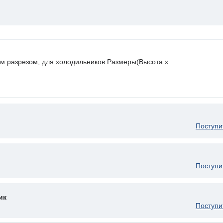
ным разрезом, для холодильников Размеры(Высота х
Поступи
Поступи
ик
Поступи