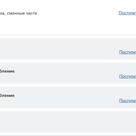
Поступи
ка, сменные части.
Поступи
бление
Поступи
бление
Поступи