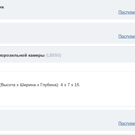
ик
Поступи
Поступи
 морозильной камеры
(LB550)
ысота х Ширина х Глубина): 4 x 7 х 15.
Поступи