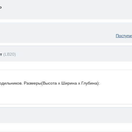
о
Поступи
ет
(LB20)
лодильников. Размеры(Высота х Ширина х Глубина):