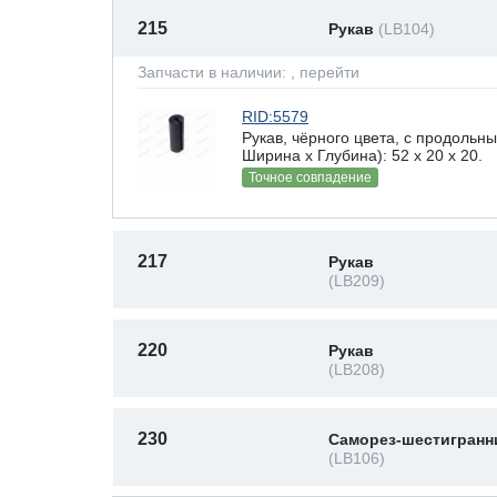
215
Рукав
(LB104)
Запчасти в наличии:
, перейти
RID:5579
Рукав, чёрного цвета, с продоль
Ширина х Глубина): 52 x 20 х 20.
Точное совпадение
217
Рукав
(LB209)
220
Рукав
(LB208)
230
Саморез-шестигранн
(LB106)