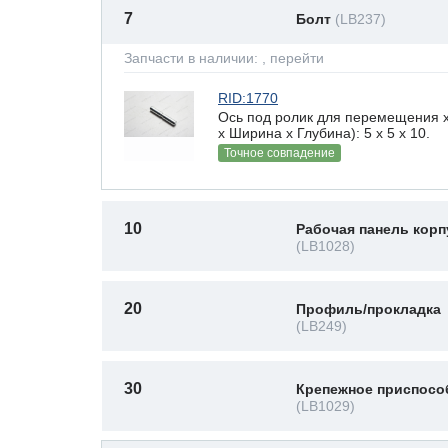
7
Болт
(LB237)
Запчасти в наличии:
, перейти
RID:1770
Ось под ролик для перемещения 
х Ширина х Глубина): 5 x 5 х 10.
Точное совпадение
10
Рабочая панель корп
(LB1028)
20
Профиль/прокладка
(LB249)
30
Крепежное приспосо
(LB1029)