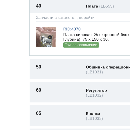
40
Плата
(LB559)
Запчасти в каталоге:
, перейти
RID:4970
Плата силовая. Электронный блок
Глубина): 75 x 150 х 30.
Точное совпадение
50
Обшивка операционн
(LB1031)
60
Регулятор
(LB1032)
65
Кнопка
(LB1033)