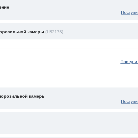
ение
Поступи
морозильной камеры
(LB2175)
Поступи
 морозильной камеры
Поступи