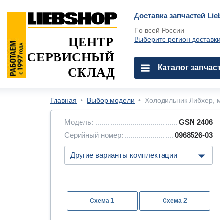
Доставка запчастей Lie
По всей России
ЦЕНТР
Выберите регион доставк
СЕРВИСНЫЙ
Каталог запчас
СКЛАД
Главная
•
Выбор модели
•
Холодильник Либхер, м
Модель:
GSN 2406
Серийный номер:
0968526-03
1
2