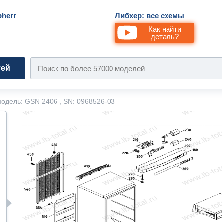
bherr
Либхер: все схемы
Как найти
деталь?
и
тей
одель: GSN 2406 , SN: 0968526-03