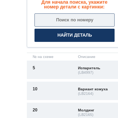
Для начала поиска, укажите
номер детали с картинки:
№ на схеме
Описание
5
Испаритель
(LB4997)
10
Вариант кожуха
(LB2164)
20
Молдинг
(LB2165)