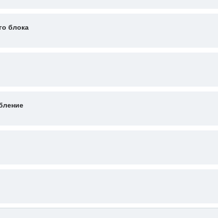
го блока
бление