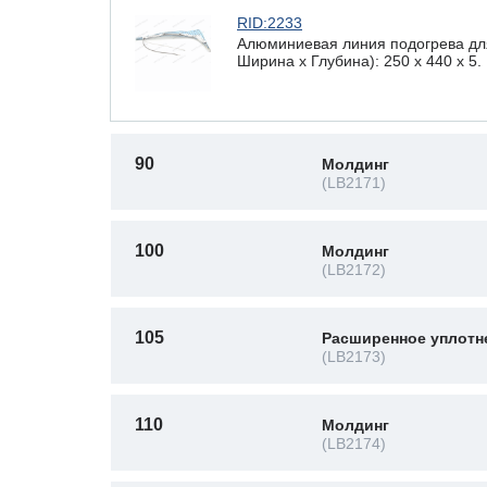
RID:2233
Алюминиевая линия подогрева дл
Ширина х Глубина): 250 x 440 х 5.
90
Молдинг
(LB2171)
100
Молдинг
(LB2172)
105
Расширенное уплотн
(LB2173)
110
Молдинг
(LB2174)