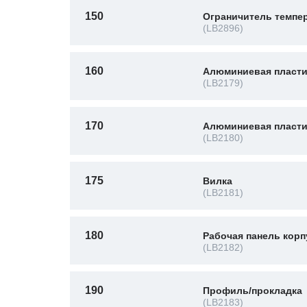
150
Ограничитель темпе
(LB2896)
160
Алюминиевая пласт
(LB2179)
170
Алюминиевая пласт
(LB2180)
175
Вилка
(LB2181)
180
Рабочая панель корп
(LB2182)
190
Профиль/прокладка
(LB2183)