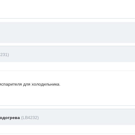
4231)
испарителя для холодильника.
подогрева
(LB4232)