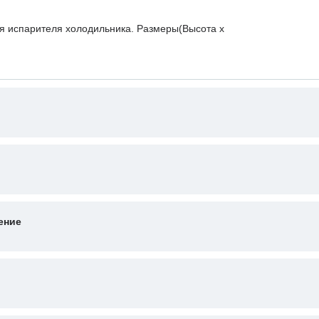
я испарителя холодильника. Размеры(Высота х
ение