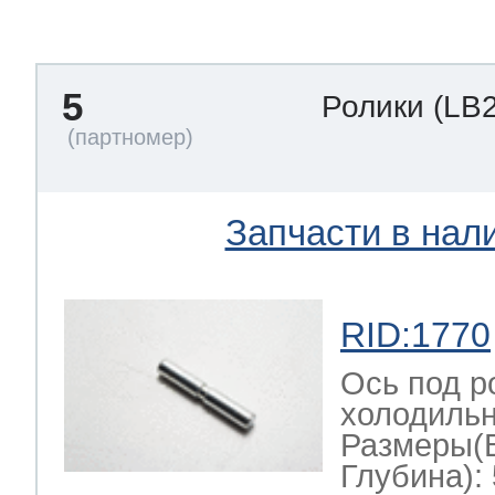
тва по уходу
5
Ролики
(LB
троника
и морозилок
Запчасти в нал
и холод.камер
RID:1770
Ось под р
холодильн
Размеры(
Глубина): 