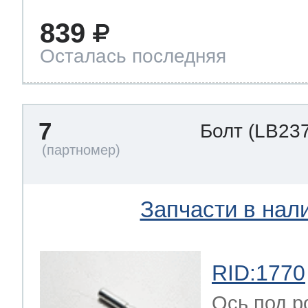
839
Осталась последняя
7
Болт
(LB237
Запчасти в нал
RID:1770
Ось под р