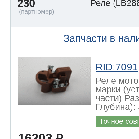
230
Реле
(LB28
Запчасти в нал
RID:7091
Реле мото
марки (ус
части) Ра
Глубина): 
Точное сов
16203