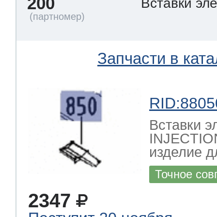
200
Вставки эл
Запчасти в ката
RID:8805
Вставки 
INJECTIO
изделие д
Точное сов
2347