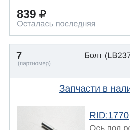
839
Осталась последняя
7
Болт
(LB237
Запчасти в нал
RID:1770
Ось под р