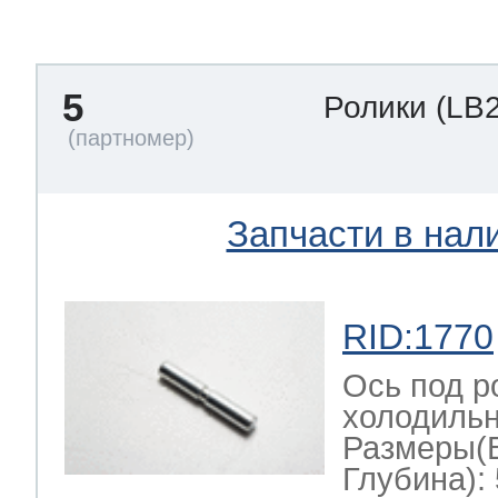
тва по уходу
5
Ролики
(LB
троника
и морозилок
Запчасти в нал
и холод.камер
RID:1770
Ось под р
холодильн
Размеры(
Глубина): 