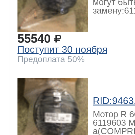
могут быт
замену:61
55540
Поступит 30 ноября
Предоплата 50%
RID:9463
Мотор R 6
6119603 М
a(COMPRE