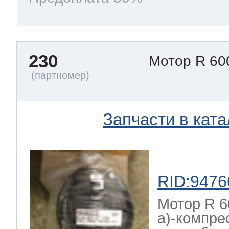
230
Мотор R 60
Запчасти в ката
RID:9476
Мотор R 
a)-компре