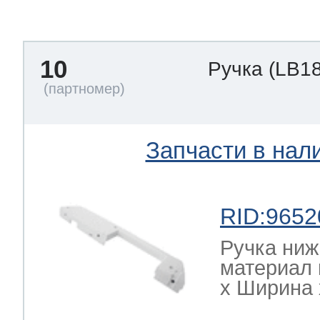
тва по уходу
10
Ручка
(LB1
троника
и морозилок
Запчасти в нал
и холод.камер
RID:9652
Ручка ниж
материал 
х Ширина х