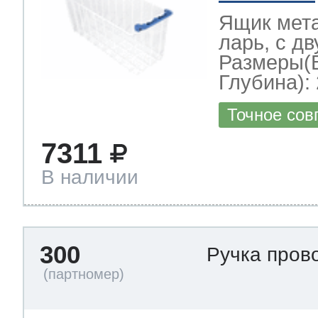
Ящик мет
ларь, с д
Размеры(
Глубина): 
Точное сов
7311
В наличии
300
Ручка пров