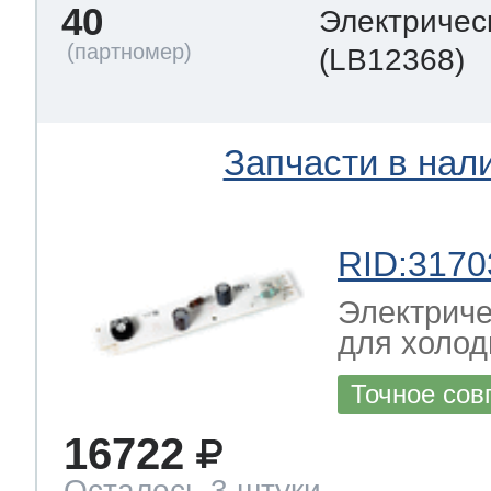
40
Электричес
(LB12368)
Запчасти в нал
RID:3170
Электриче
для холод
Точное сов
16722
Осталось 3 штуки