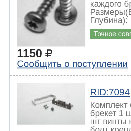
каждого б
Размеры(
Глубина): 
Точное сов
1150
Сообщить о поступлении
RID:7094
Комплект 
брекет 1 
шт винты 
болт креп