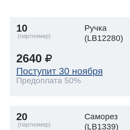
тва по уходу
10
Ручка
троника
(LB12280)
2640
и морозилок
Поступит 30 ноября
Предоплата 50%
и холод.камер
20
Саморез
(LB1339)