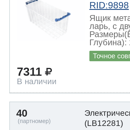
RID:9898
Ящик мет
ларь, с д
Размеры(
Глубина): 
Точное сов
7311
В наличии
40
Электричес
(LB12281)