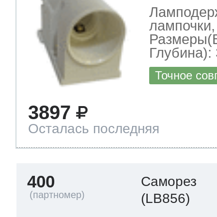
Ламподерж
лампочки,
Размеры(
Глубина): 
Точное сов
3897
Осталась последняя
400
Саморез
(LB856)