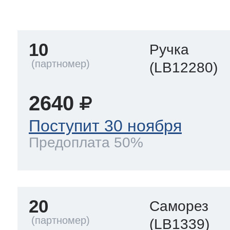
тва по уходу
10
Ручка
троника
(LB12280)
2640
и морозилок
Поступит 30 ноября
Предоплата 50%
и холод.камер
20
Саморез
(LB1339)