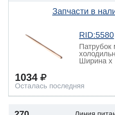
Запчасти в нал
RID:5580
Патрубок 
холодильн
Ширина х Г
1034
Осталась последняя
270
Линия пита