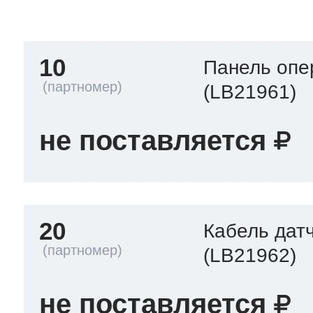
тва по уходу
10
Панель опе
троника
(LB21961)
не поставляется
и морозилок
и холод.камер
20
Кабель дат
(LB21962)
не поставляется