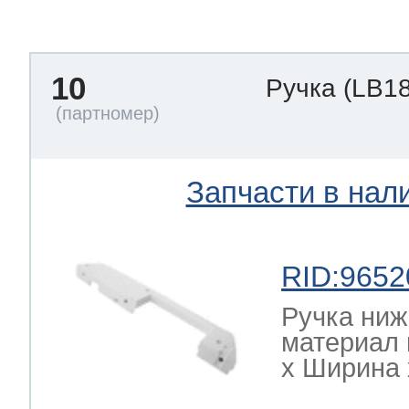
тва по уходу
10
Ручка
(LB1
троника
и морозилок
Запчасти в нал
и холод.камер
RID:9652
Ручка ниж
материал 
х Ширина х