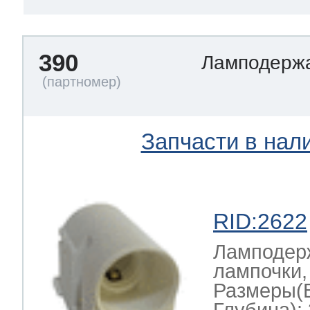
390
Ламподерж
Запчасти в нал
RID:2622
Ламподерж
лампочки,
Размеры(