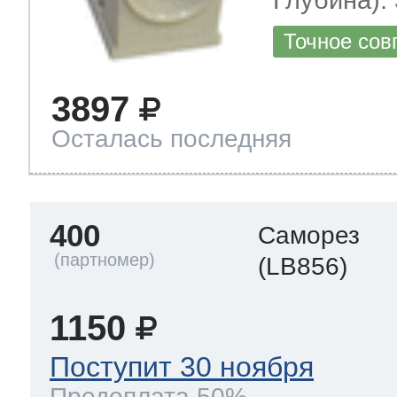
Глубина): 
Точное сов
3897
Осталась последняя
400
Саморез
(LB856)
1150
Поступит 30 ноября
Предоплата 50%