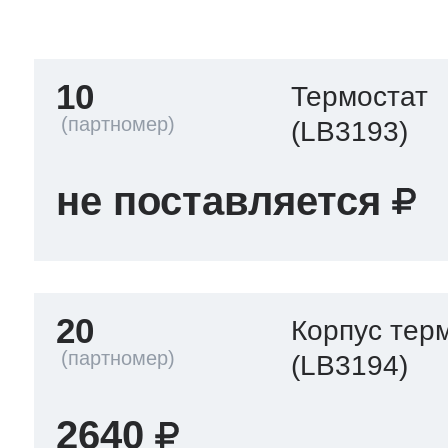
тва по уходу
10
Термостат
троника
(LB3193)
не поставляется
и морозилок
и холод.камер
20
Корпус тер
(LB3194)
2640