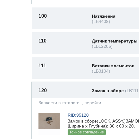
100
Натяжения
(LB4409)
110
Датчик температуры
(LB12285)
111
Вставки элементов
(LB3104)
120
Замок в сборе
(LB111
Запчасти в каталоге:
, перейти
RID:95120
Замок в сборе(LOCK, ASSY.)ЗАМО
Ширина х Глубина): 30 x 60 х 20.
Точное совпадение