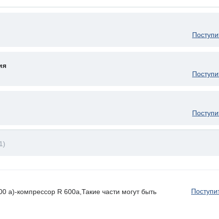
Поступи
ия
Поступи
Поступи
1)
Поступи
 a)-компрессор R 600a,Такие части могут быть