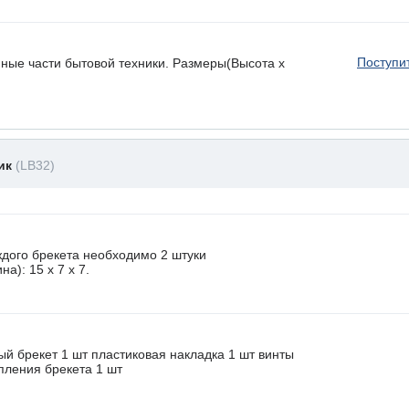
Поступи
нные части бытовой техники. Размеры(Высота х
ник
(LB32)
ждого брекета необходимо 2 штуки
а): 15 x 7 х 7.
ый брекет 1 шт пластиковая накладка 1 шт винты
пления брекета 1 шт