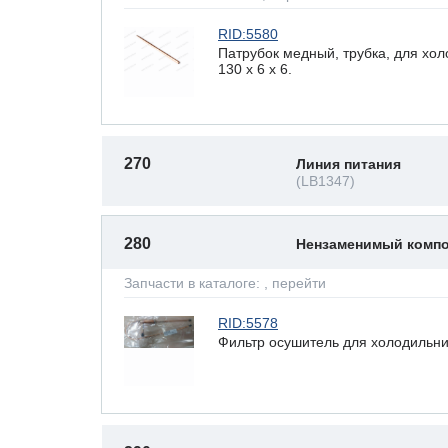
RID:5580
Патрубок медный, трубка, для хо
130 x 6 х 6.
270
Линия питания
(LB1347)
280
Нензаменимый комп
Запчасти в каталоге:
, перейти
RID:5578
Фильтр осушитель для холодильни