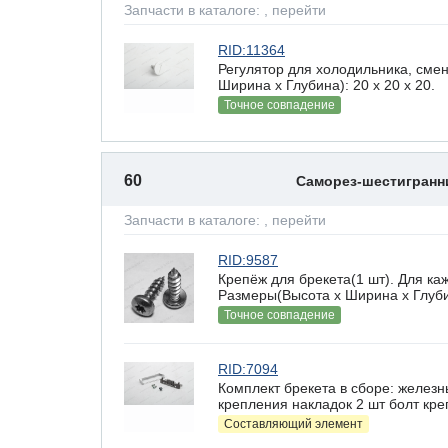
Запчасти в каталоге:
, перейти
RID:11364
Регулятор для холодильника, сме
Ширина х Глубина): 20 x 20 х 20.
Точное совпадение
60
Саморез-шестигран
Запчасти в каталоге:
, перейти
RID:9587
Крепёж для брекета(1 шт). Для ка
Размеры(Высота х Ширина х Глубин
Точное совпадение
RID:7094
Комплект брекета в сборе: железн
крепления накладок 2 шт болт кре
Составляющий элемент