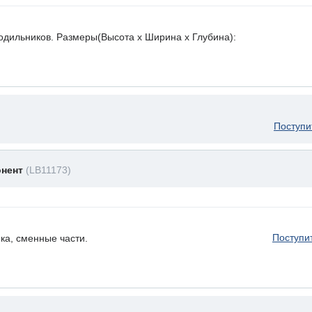
лодильников. Размеры(Высота х Ширина х Глубина):
Поступи
онент
(LB11173)
Поступи
ка, сменные части.