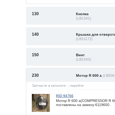
130
Кнопка
(LB1341)
140
Крышка для отверст
(LB11172)
150
Винт
(LB1343)
230
Мотор R 600 a
(LB506
Запчасти в каталоге:
, перейти
RID:94766
Мотор R 600 a(COMPRESSOR R 600
поставлены на замену:6119650 .