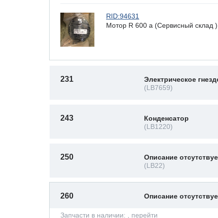
RID:94631
Мотор R 600 a (Сервисный склад
231
Электрическое гнезд
(LB7659)
243
Конденсатор
(LB1220)
250
Описание отсутствуе
(LB22)
260
Описание отсутству
Запчасти в наличии:
, перейти