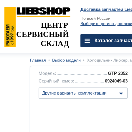
Доставка запчастей Lie
По всей России
ЦЕНТР
Выберите регион доставк
СЕРВИСНЫЙ
Каталог запчас
СКЛАД
Главная
•
Выбор модели
•
Холодильник Либхер, м
Модель:
GTP 2352
Серийный номер:
0924049-03