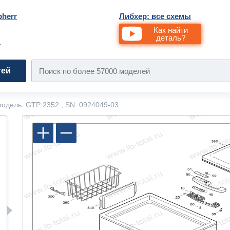
bherr
Либхер: все схемы
Как найти
деталь?
и
тей
одель: GTP 2352 , SN: 0924049-03