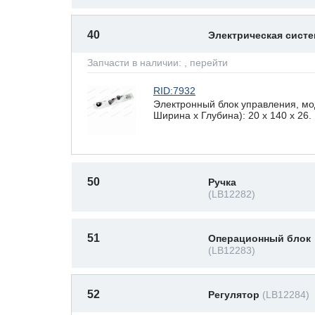
40
Электрическая сист
Запчасти в наличии:
, перейти
RID:7932
Электронный блок управления, мо
Ширина х Глубина): 20 x 140 х 26.
50
Ручка
(LB12282)
51
Операционный блок
(LB12283)
52
Регулятор
(LB12284)