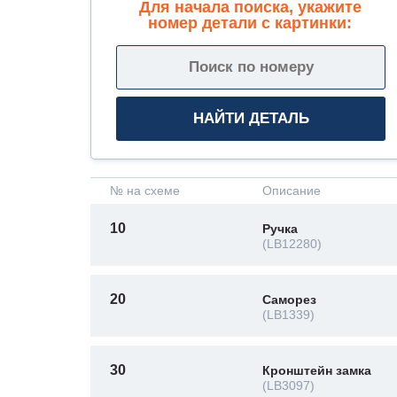
Для начала поиска, укажите
номер детали с картинки:
№ на схеме
Описание
10
Ручка
(LB12280)
20
Саморез
(LB1339)
30
Кронштейн замка
(LB3097)