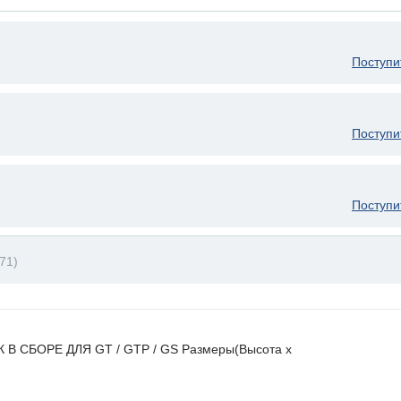
Поступи
Поступи
Поступи
71)
К В СБОРЕ ДЛЯ GT / GTP / GS Размеры(Высота х