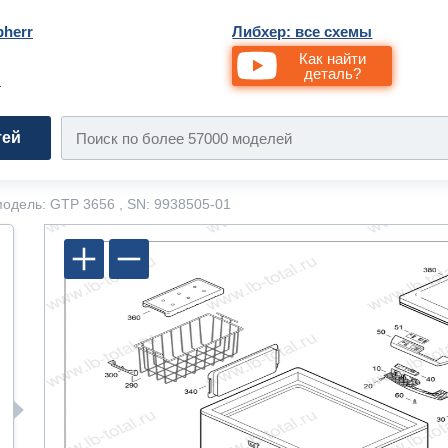
bherr
Либхер: все схемы
Как найти
деталь?
и
тей
одель: GTP 3656 , SN: 9938505-01