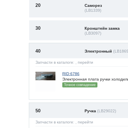
20
Саморез
(LB1339)
30
Кронштейн замка
(LB3097)
40
Электронный
(LB186
Запчасти в каталоге:
, перейти
RID:6786
Электронная плата ручки холодил
Точное совпадение
50
Ручка
(LB29022)
Запчасти в каталоге:
, перейти