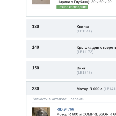
Ширина х Глубина): 30 x 60 х 20.
Точное совпадение
130
Кнопка
(LB1341)
140
Крышка для отверст
(LB11172)
150
Винт
(LB1343)
230
Мотор R 600 a
(LB141
Запчасти в каталоге:
, перейти
RID:94766
Мотор R 600 a(COMPRESSOR R 600