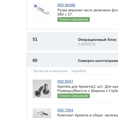
RID:96388
Ручка верхняя часть включена фол
360 х 27.
Точное совпадение
51
Операционный блок
(LB29023)
60
Саморез-шестигран
Запчасти в каталоге:
, перейти
RID:9587
Крепёж для брекета(1 шт). Для ка
Размеры(Высота х Ширина х Глубин
Точное совпадение
RID:7094
Комплект брекета в сборе: железн