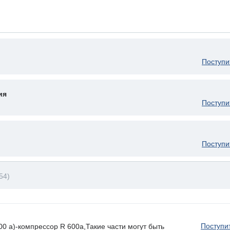
Поступи
ия
Поступи
Поступи
54)
Поступи
 a)-компрессор R 600a,Такие части могут быть