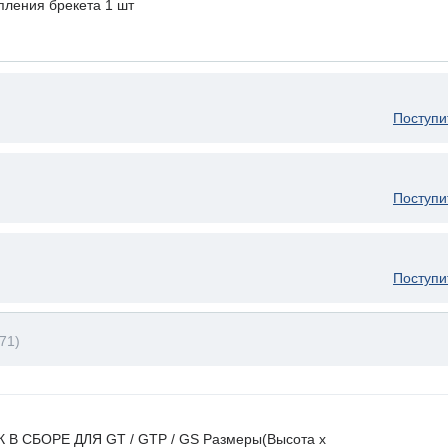
пления брекета 1 шт
Поступи
Поступи
Поступи
71)
К В СБОРЕ ДЛЯ GT / GTP / GS Размеры(Высота х