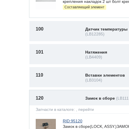
крепления накладок 2 шт болт кре
Составляющий элемент
100
Датчик температуры
(LB12285)
101
Натяжения
(LB4409)
110
Вставки элементов
(LB3104)
120
Замок в сборе
(LB111
Запчасти в каталоге:
, перейти
RID:95120
Замок в сборе(LOCK, ASSY.)ЗАМО