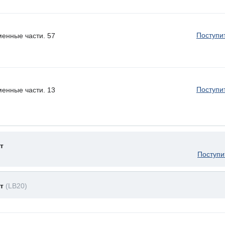
Поступи
менные части. 57
Поступи
менные части. 13
т
Поступи
ет
(LB20)