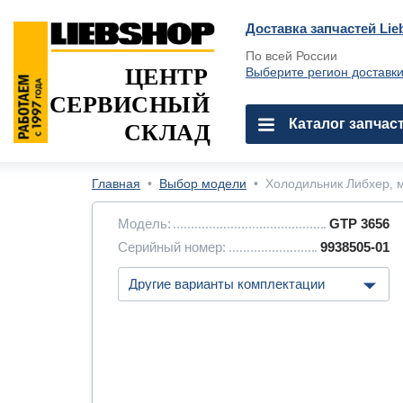
Доставка запчастей Lie
По всей России
ЦЕНТР
Выберите регион доставк
СЕРВИСНЫЙ
Каталог запчас
СКЛАД
Главная
•
Выбор модели
•
Холодильник Либхер, м
Модель:
GTP 3656
Серийный номер:
9938505-01