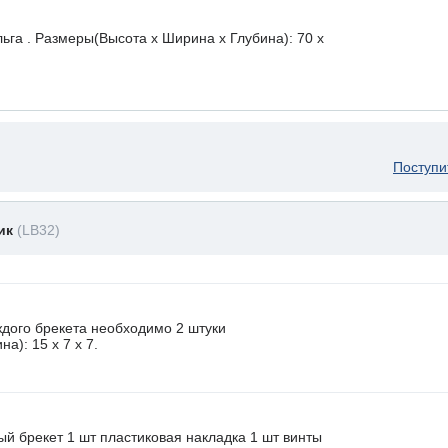
ьга . Размеры(Высота х Ширина х Глубина): 70 x
Поступи
ник
(LB32)
ждого брекета необходимо 2 штуки
а): 15 x 7 х 7.
ый брекет 1 шт пластиковая накладка 1 шт винты