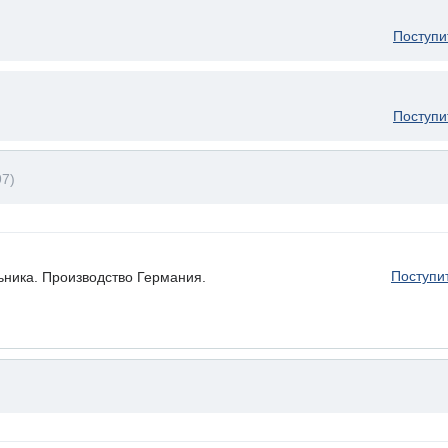
Поступи
Поступи
97)
Поступи
ьника. Производство Германия.