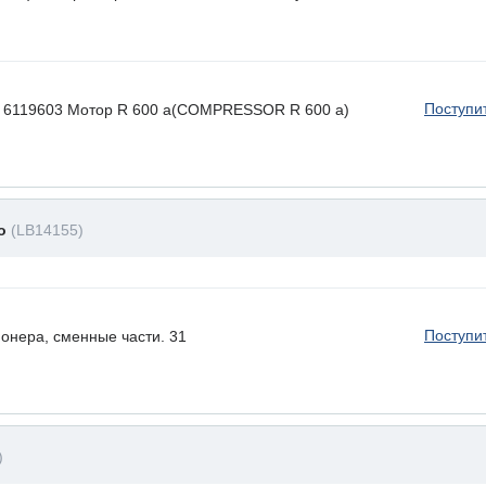
Поступи
 ) 6119603 Мотор R 600 a(COMPRESSOR R 600 a)
до
(LB14155)
Поступи
онера, сменные части. 31
)