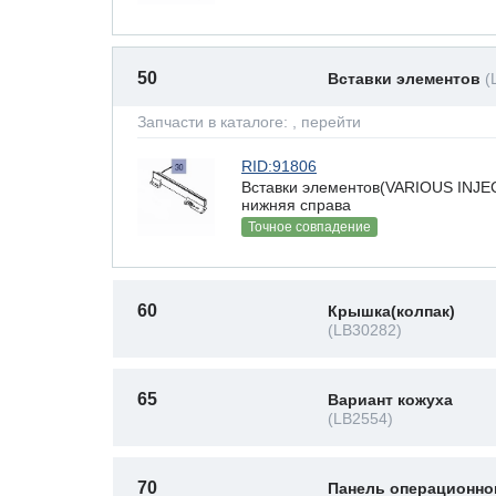
50
Вставки элементов
(
Запчасти в каталоге:
, перейти
RID:91806
Вставки элементов(VARIOUS IN
нижняя справа
Точное совпадение
60
Крышка(колпак)
(LB30282)
65
Вариант кожуха
(LB2554)
70
Панель операционно