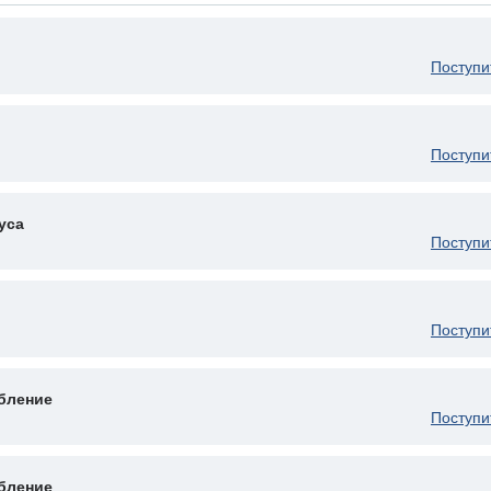
Поступи
Поступи
уса
Поступи
Поступи
бление
Поступи
бление