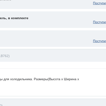
Поступи
ль, в комплекте
Поступи
Поступи
LB762)
ды для холодильника. Размеры(Высота х Ширина х
0)