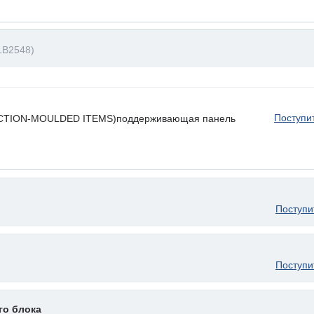
LB2548)
Поступи
JECTION-MOULDED ITEMS)поддерживающая панель
Поступи
Поступи
го блока