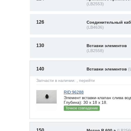
(LB2553)
126
Соединительный кабе
(LB4636)
130
Вставки элементов
(LB2558)
140
Вставки элементов
(
Запчасти в наличии:
, перейти
RID:96288
Элемент вставки-клапан слива во
Глубина): 30 x 18 х 18.
Точное совпадение
150
Мотор R 600 a
(LB256