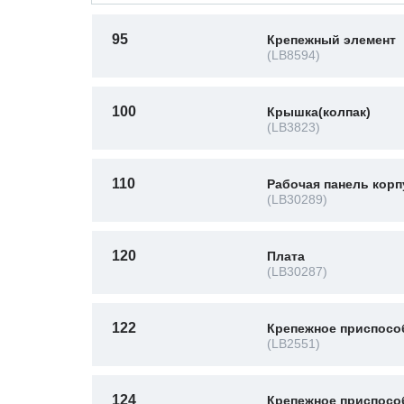
95
Крепежный элемент
(LB8594)
100
Крышка(колпак)
(LB3823)
110
Рабочая панель корп
(LB30289)
120
Плата
(LB30287)
122
Крепежное приспосо
(LB2551)
124
Крепежное приспосо