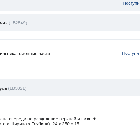
Поступи
тчик
(LB2549)
Поступи
ильника, сменные части.
пуса
(LB3821)
ена спереди на разделение верхней и нижней
а х Ширина х Глубина): 24 x 250 х 15.