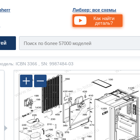
bherr
Либхер: все схемы
Как найти
деталь?
и
тей
одель: ICBN 3366 , SN: 9987484-03