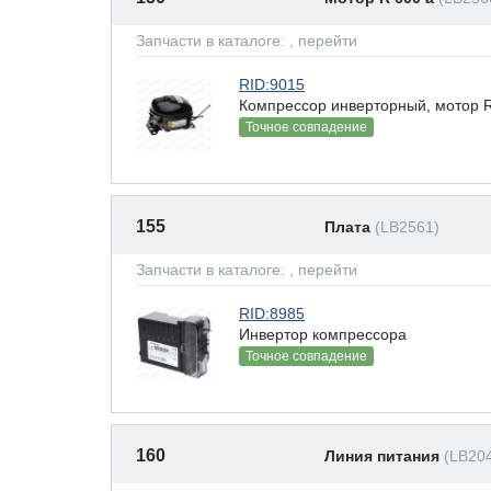
Запчасти в каталоге:
, перейти
RID:9015
Компрессор инверторный, мотор R
Точное совпадение
155
Плата
(LB2561)
Запчасти в каталоге:
, перейти
RID:8985
Инвертор компрессора
Точное совпадение
160
Линия питания
(LB20