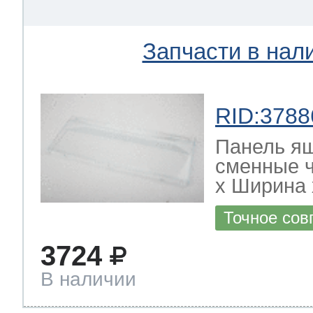
Запчасти в нал
RID:3788
Панель я
сменные ч
х Ширина х
Точное сов
3724
В наличии