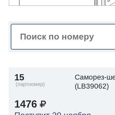
тва по уходу
троника
и морозилок
и холод.камер
15
Саморез-ше
(LB39062)
1476