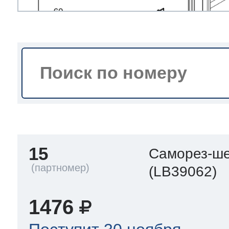
тва по уходу
троника
и морозилок
и холод.камер
15
Саморез-ше
(LB39062)
1476