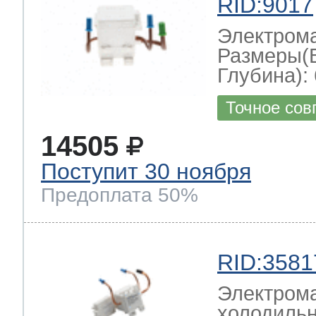
RID:9017
Электром
Размеры(
Глубина): 
Точное сов
14505
Поступит 30 ноября
Предоплата 50%
RID:3581
Электрома
холодильн