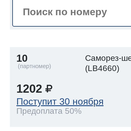
тва по уходу
троника
10
Саморез-ше
и морозилок
(LB4660)
и холод.камер
1202
Поступит 30 ноября
Предоплата 50%