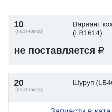
тва по уходу
10
Вариант ко
троника
(LB1614)
не поставляется
и морозилок
и холод.камер
20
Шуруп
(LB4
Запчасти в ката