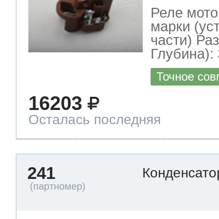
Реле мото
марки (ус
части) Ра
Глубина): 
Точное сов
16203
Осталась последняя
241
Конденсат