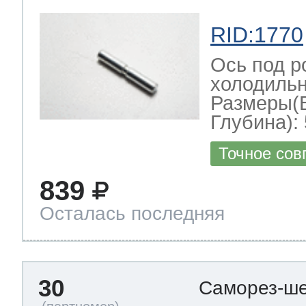
RID:1770
Ось под р
холодильн
Размеры(
Глубина): 
Точное сов
839
Осталась последняя
30
Саморез-ше