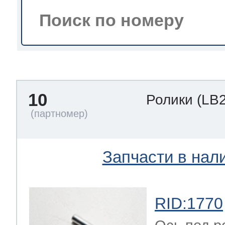
тва по уходу
троника
10
Ролики
(LB
и морозилок
и холод.камер
Запчасти в нал
RID:1770