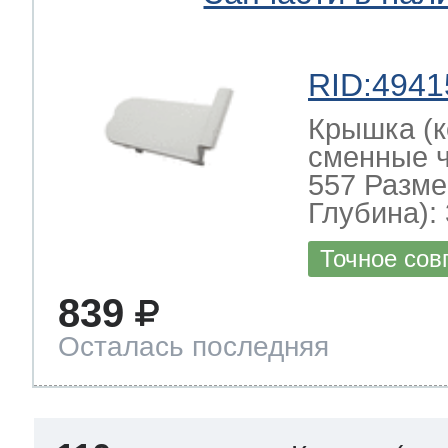
RID:4941
Крышка (к
сменные ч
557 Разме
Глубина): 
Точное сов
839
Осталась последняя