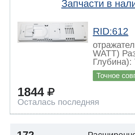
Запчасти в нал
RID:612
отражател
WATT) Ра
Глубина): 
Точное сов
1844
Осталась последняя
172
Расширенно