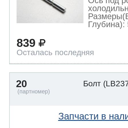
Ось под р
холодильн
Размеры(
Глубина): 
839
Осталась последняя
20
Болт
(LB237
Запчасти в нал