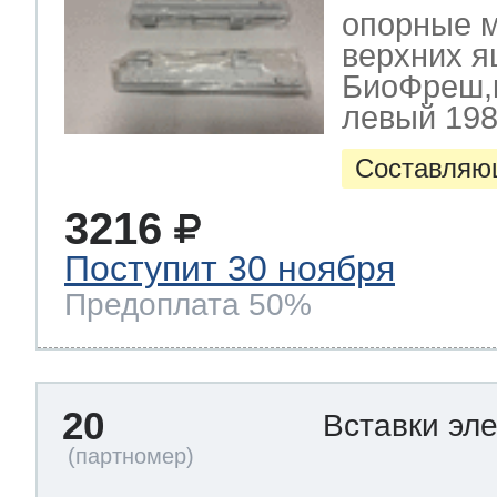
опорные 
верхних я
БиоФреш,к
левый 198
Составляю
3216
Поступит 30 ноября
Предоплата 50%
20
Вставки эл