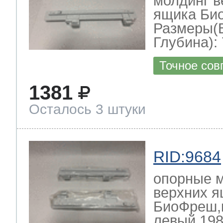
молдинг в
ящика Би
Размеры(
Глубина): 
Точное сов
1381
Осталось 3 штуки
RID:9684
опорные 
верхних я
БиоФреш,к
левый 198