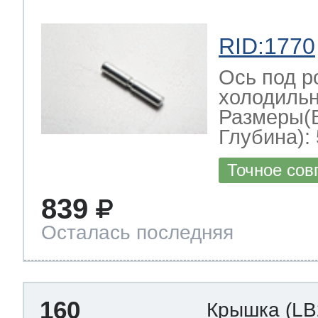
RID:1770
Ось под р
холодильн
Размеры(
Глубина): 
Точное сов
839
Осталась последняя
160
Крышка
(LB