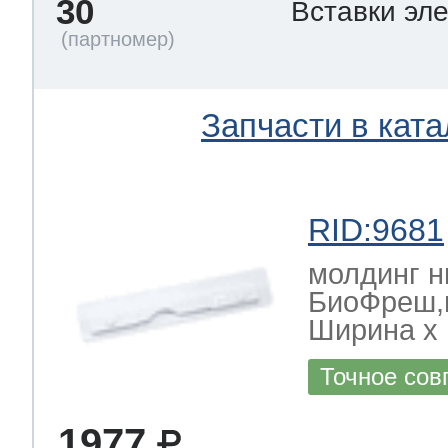
30
Вставки эл
Запчасти в ката
RID:9681
молдинг н
БиоФреш,
Ширина х Г
Точное сов
1977