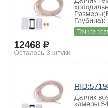
Датчик те
холодильн
Размеры(
Глубина): 
Точное сов
12468
Осталось 3 штуки
RID:5719
Датчик во
камеры 54