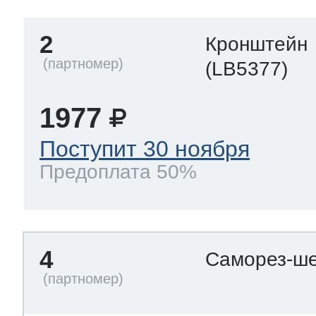
тва по уходу
2
Кронштейн
(LB5377)
троника
1977
и морозилок
Поступит 30 ноября
Предоплата 50%
и холод.камер
4
Саморез-ше