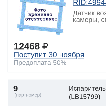
RID:4994
Датчик во
камеры, с
12468
Поступит 30 ноября
Предоплата 50%
9
Испаритель
(LB15799)