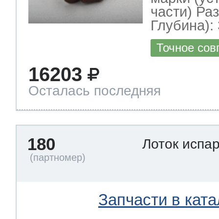
части) Ра
Глубина): 
Точное сов
16203
Осталась последняя
180
Лоток испа
Запчасти в ката