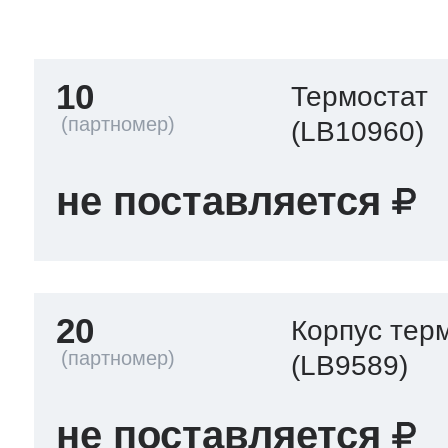
тва по уходу
10
Термостат
троника
(LB10960)
не поставляется
и морозилок
и холод.камер
20
Корпус тер
(LB9589)
не поставляется