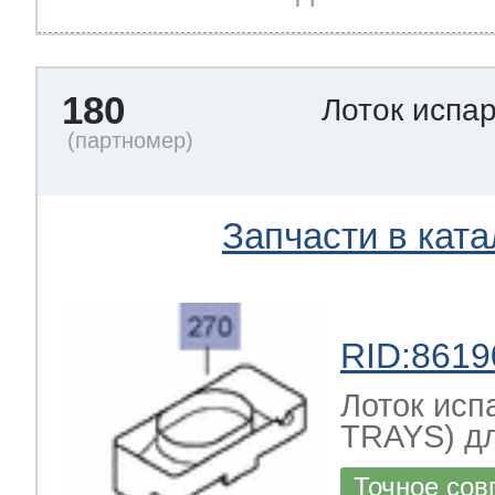
180
Лоток испа
Запчасти в ката
RID:8619
Лоток ис
TRAYS) д
Точное сов