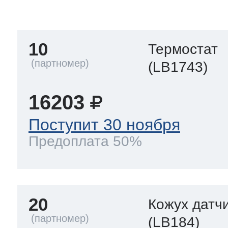
тва по уходу
10
Термостат
троника
(LB1743)
16203
и морозилок
Поступит 30 ноября
Предоплата 50%
и холод.камер
20
Кожух датч
(LB184)