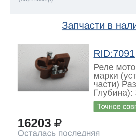
Запчасти в нал
RID:7091
Реле мото
марки (ус
части) Ра
Глубина): 
Точное сов
16203
Осталась последняя