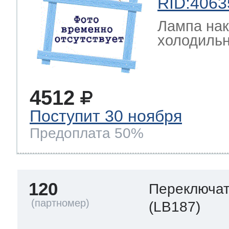
RID:4063
Лампа на
холодильн
4512
Поступит 30 ноября
Предоплата 50%
120
Переключа
(LB187)