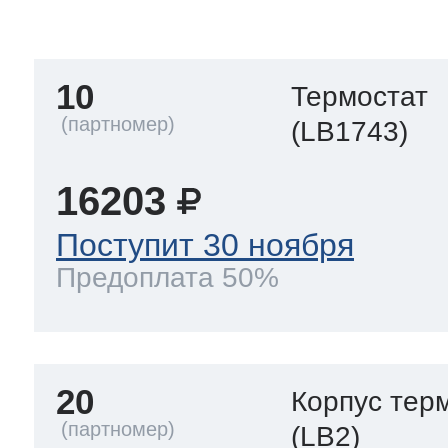
тва по уходу
10
Термостат
троника
(LB1743)
16203
и морозилок
Поступит 30 ноября
Предоплата 50%
и холод.камер
20
Корпус тер
(LB2)