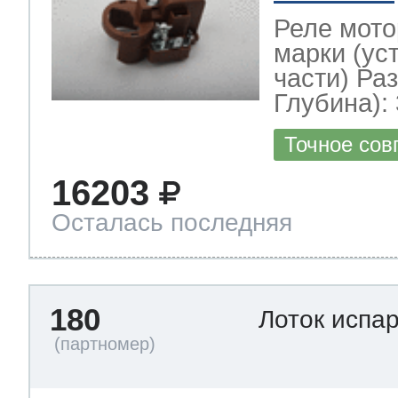
Реле мото
марки (ус
части) Ра
Глубина): 
Точное сов
16203
Осталась последняя
180
Лоток испа