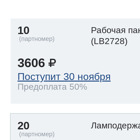
тва по уходу
10
Рабочая па
троника
(LB2728)
3606
и морозилок
Поступит 30 ноября
Предоплата 50%
и холод.камер
20
Ламподерж